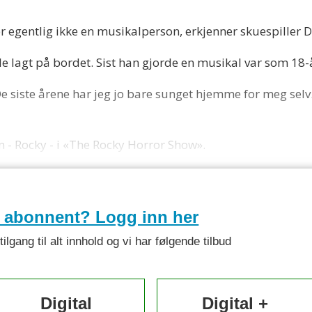
g er egentlig ikke en musikalperson, erkjenner skuespiller D
le lagt på bordet. Sist han gjorde en musikal var som 18-å
. De siste årene har jeg jo bare sunget hjemme for meg selv
llen - Rocky - i «The Rocky Horror Show».
e abonnent? Logg inn her
lgang til alt innhold og vi har følgende tilbud
Digital
Digital +