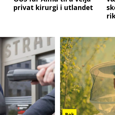
privat kirurgi i utlandet
sk
ri
Bok