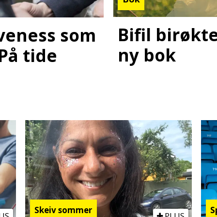
Bifil birøk
laveness som
ny bok
 På tide
Skeiv sommer
S
US
PLUS