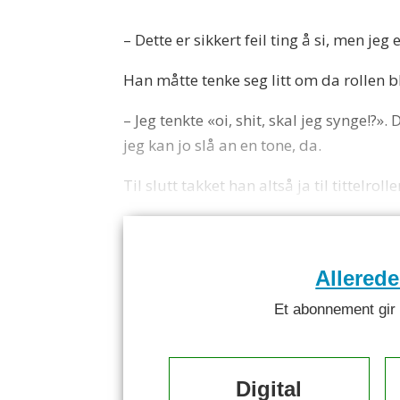
– Dette er sikkert feil ting å si, men je
Han måtte tenke seg litt om da rollen b
– Jeg tenkte «oi, shit, skal jeg synge!?»
jeg kan jo slå an en tone, da.
Til slutt takket han altså ja til tittelro
Allered
Et abonnement gir ti
Digital