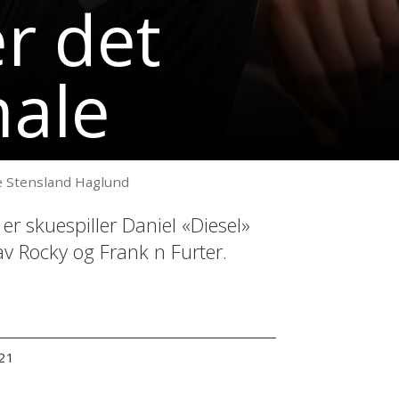
er det
male
ne Stensland Haglund
er skuespiller Daniel «Diesel»
av Rocky og Frank n Furter.
:21