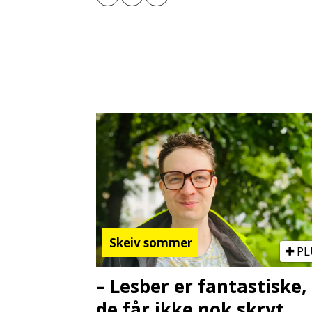
Skeiv sommer
PL
– Lesber er fantastiske,
de får ikke nok skryt