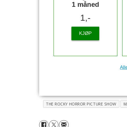
1 måned
1,-
KJØP
All
THE ROCKY HORROR PICTURE SHOW
M