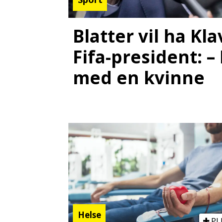
Blatter vil ha K
Fifa-president: –
med en kvinne
Helse
PL