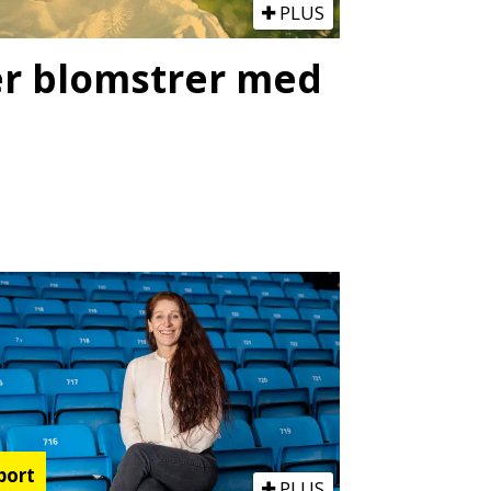
PLUS
ter blomstrer med
port
PLUS