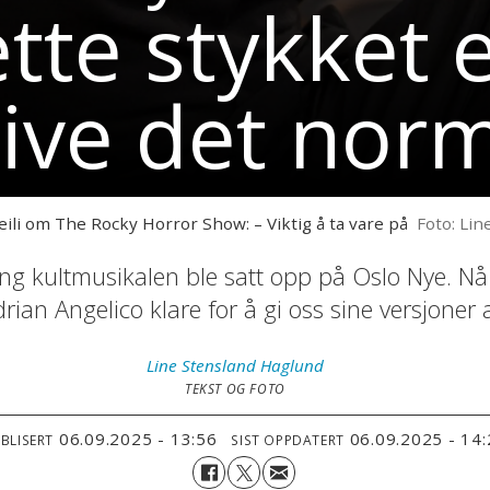
ette stykket 
ive det nor
eili om The Rocky Horror Show: – Viktig å ta vare på
Foto: Li
ang kultmusikalen ble satt opp på Oslo Nye. Nå 
ian Angelico klare for å gi oss sine versjoner 
Line
Stensland Haglund
TEKST OG FOTO
06.09.2025 - 13:56
06.09.2025 - 14
BLISERT
SIST OPPDATERT