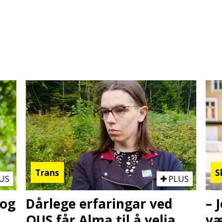
Trans
S
US
PLUS
 og
Dårlege erfaringar ved
– 
OUS får Alma til å velja
væ