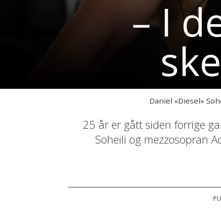
– I d
ske
Daniel «Diesel» Soh
25 år er gått siden forrige g
Soheili og mezzosopran Adr
PU