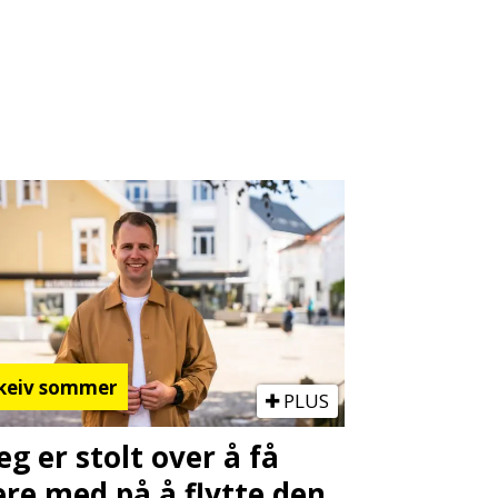
keiv sommer
PLUS
Jeg er stolt over å få
re med på å flytte den