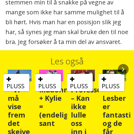
stemmen min til å snakke på vegne av
mange som ikke har samme mulighet til å
bli hørt. Hvis man har en posisjon slik jeg
har, så synes jeg man skal bruke den til noe
bra. Jeg forsøker å ta min del av ansvaret.
Les også
PLUSS
PLUSS
PLUSS
PLUSS
– Vi
Madonna
Professor:
–
må
+ Kylie
– Kan
Lesber
vise
=
ikke
er
frem
(endelig)
lulle
fantasti
det
sant
oss
og de
skeive
inn i
får