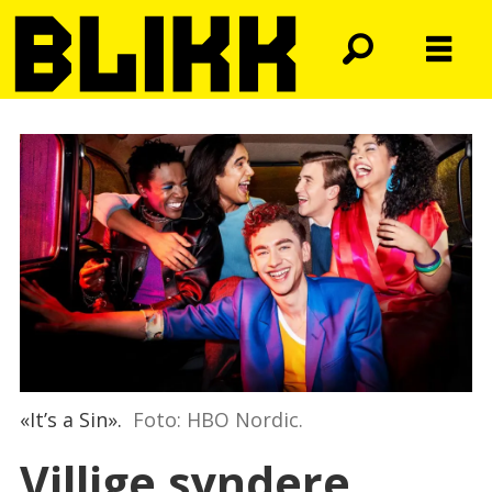
«It’s a Sin».
Foto: HBO Nordic.
Villige syndere