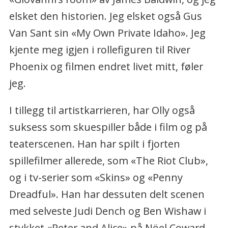
elsket den historien. Jeg elsket også Gus
Van Sant sin «My Own Private Idaho». Jeg
kjente meg igjen i rollefiguren til River
Phoenix og filmen endret livet mitt, føler
jeg.
I tillegg til artistkarrieren, har Olly også
suksess som skuespiller både i film og på
teaterscenen. Han har spilt i fjorten
spillefilmer allerede, som «The Riot Club»,
og i tv-serier som «Skins» og «Penny
Dreadful». Han har dessuten delt scenen
med selveste Judi Dench og Ben Wishaw i
stykket «Peter and Alice» på Nöel Coward