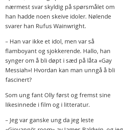
nærmest svar skyldig på spørsmålet om
han hadde noen skeive idoler. Nølende
svarer han Rufus Wainwright.
– Han var ikke et idol, men var så
flamboyant og sjokkerende. Hallo, han
synger om å bli døpt i sæd på låta «Gay
Messiah»! Hvordan kan man unngå å bli
fascinert?
Som ung fant Olly først og fremst sine
likesinnede i film og i litteratur.
– Jeg var ganske ung da jeg leste
«Giovanni’s room» av James Baldwin, og jeg