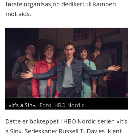
første organisasjon dedikert til kampen
mot aids.
«It’s a Sin».
Foto: HBO Nordic.
Dette er bakteppet i HBO Nordic-serien «It’s
a Sin». Serieskaper Russell T. Davies, kjent