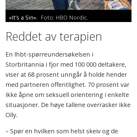
«It’s a Sin».
Foto: HBO Nordic.
Reddet av terapien
En lhbt-spørreundersøkelsen i
Storbritannia i fjor med 100 000 deltakere,
viser at 68 prosent unngår å holde hender
med partneren offentlighet. 70 prosent var
ikke åpne om seksuell orientering i enkelte
situasjoner. De høye tallene overrasker ikke
Olly.
– Spør en hvilken som helst skeiv og de