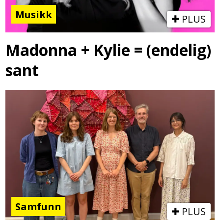
Musikk
PLUS
Madonna + Kylie = (endelig)
sant
Samfunn
PLUS