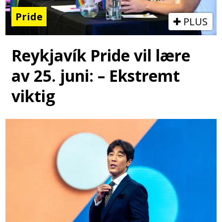
Pride
PLUS
Reykjavík Pride vil lære
av 25. juni: – Ekstremt
viktig