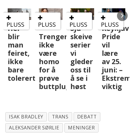
PLUSS
PLUSS
PLUSS
PLUSS
Her
–
Sju
Reykjaví
blir
Trenger
skeive
Pride
man
ikke
serier
vil
feiret,
være
vi
lære
ikke
homo
gleder
av 25.
bare
for å
oss til
juni: –
tolerert
prøve
å se i
Ekstrem
buttplugg
høst
viktig
ISAK BRADLEY
TRANS
DEBATT
ALEKSANDER SØRLIE
MENINGER