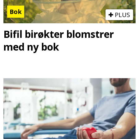
Bok
PLUS
Bifil birøkter blomstrer
med ny bok