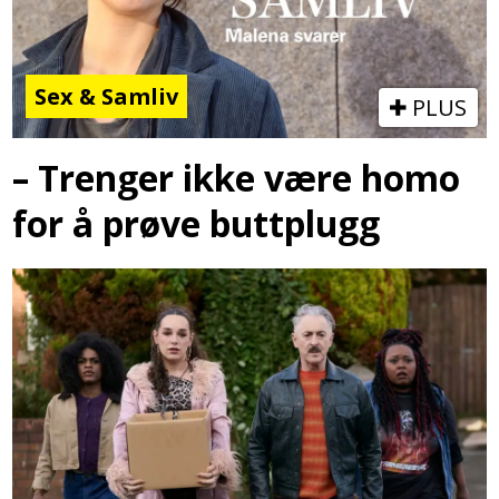
Sex & Samliv
PLUS
– Trenger ikke være homo
for å prøve buttplugg