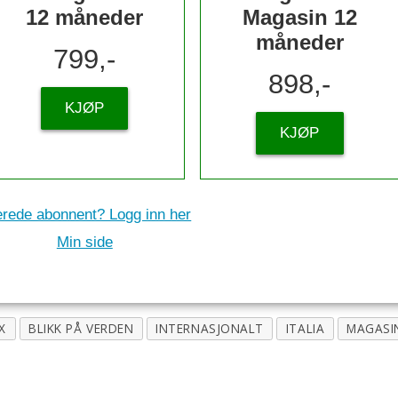
12 måneder
Magasin 12
måneder
799,-
898,-
KJØP
KJØP
erede abonnent? Logg inn her
Min side
X
BLIKK PÅ VERDEN
INTERNASJONALT
ITALIA
MAGASI