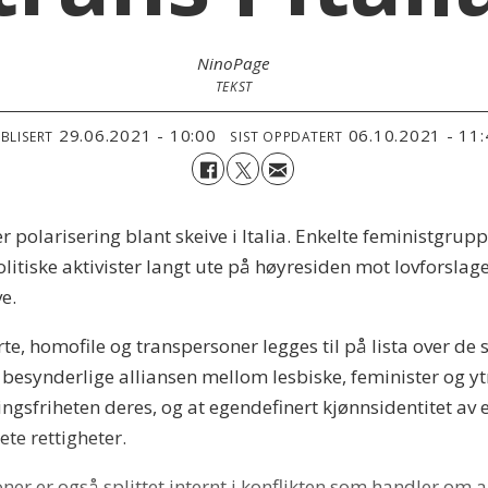
Nino
Page
TEKST
29.06.2021 - 10:00
06.10.2021 - 11
BLISERT
SIST OPPDATERT
 polarisering blant skeive i Italia. Enkelte feministgru
iske aktivister langt ute på høyresiden mot lovforslaget
e.
erte, homofile og transpersoner legges til på lista over d
t besynderlige alliansen mellom lesbiske, feminister og y
ingsfriheten deres, og at egendefinert kjønnsidentitet av 
te rettigheter.
ner er også splittet internt i konflikten som handler om 