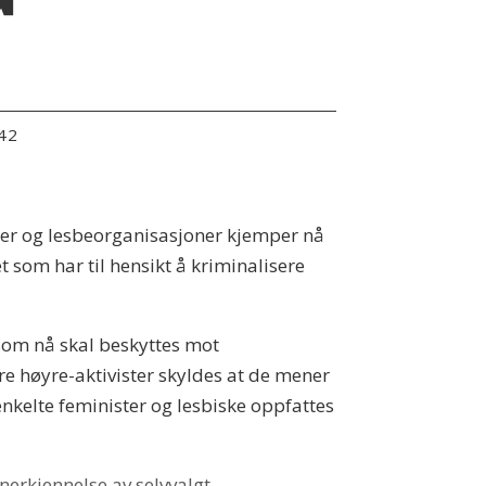
:42
pper og lesbeorganisasjoner kjemper nå
 som har til hensikt å kriminalisere
e som nå skal beskyttes mot
tre høyre-aktivister skyldes at de mener
enkelte feminister og lesbiske oppfattes
anerkjennelse av selvvalgt