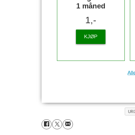
1 måned
1,-
KJØP
All
URI