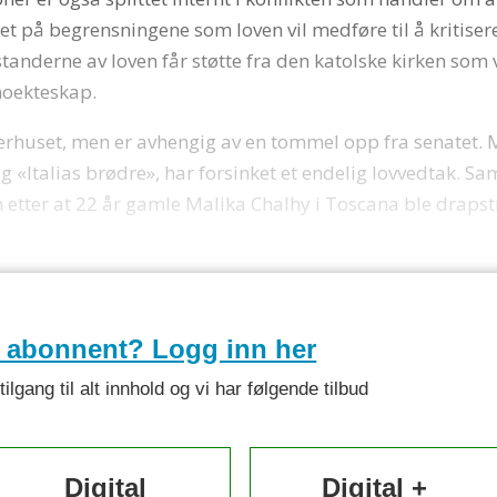
synet på begrensningene som loven vil medføre til å kritis
tanderne av loven får støtte fra den katolske kirken som vi
moekteskap.
erhuset, men er avhengig av en tommel opp fra senatet. Me
 «Italias brødre», har forsinket et endelig lovvedtak. Sam
 etter at 22 år gamle Malika Chalhy i Toscana ble drapst
e abonnent? Logg inn her
lgang til alt innhold og vi har følgende tilbud
Digital
Digital +