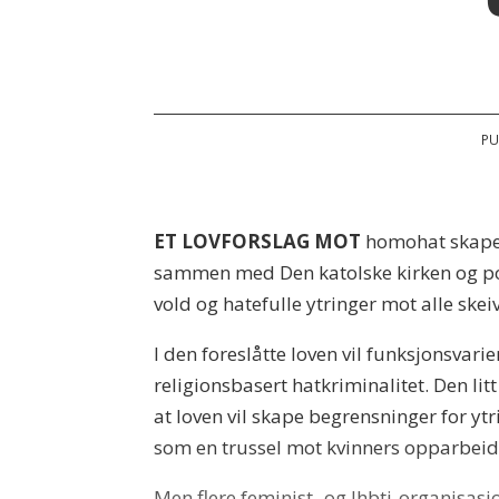
PU
ET LOVFORSLAG MOT
homohat skaper
sammen med Den katolske kirken og polit
vold og hatefulle ytringer mot alle skeiv
I den foreslåtte loven vil funksjonsvari
religionsbasert hatkriminalitet. Den lit
at loven vil skape begrensninger for ytr
som en trussel mot kvinners opparbeide
Men flere feminist- og lhbti-organisasjo