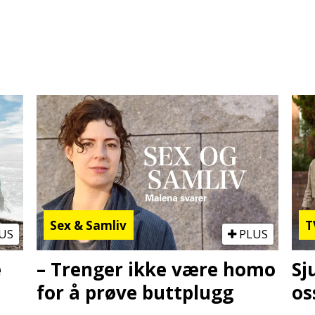
Sex & Samliv
T
US
PLUS
e
– Trenger ikke være homo
Sj
for å prøve buttplugg
os