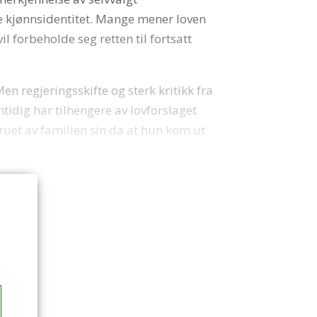
ere kjønnsidentitet. Mange mener loven
l forbeholde seg retten til fortsatt
n regjeringsskifte og sterk kritikk fra
tidig har tilhengere av lovforslaget
ruet av familien sin da at hun kom ut