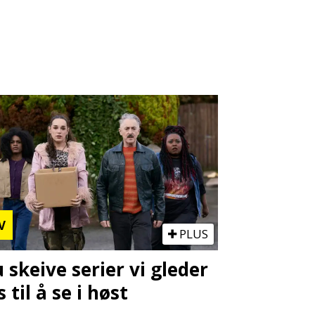
V
PLUS
u skeive serier vi gleder
s til å se i høst