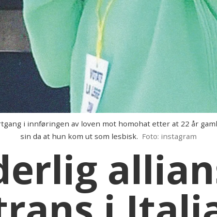
rtgang i innføringen av loven mot homohat etter at 22 år gaml
sin da at hun kom ut som lesbisk.
Foto: instagram
erlig allia
trans i Itali