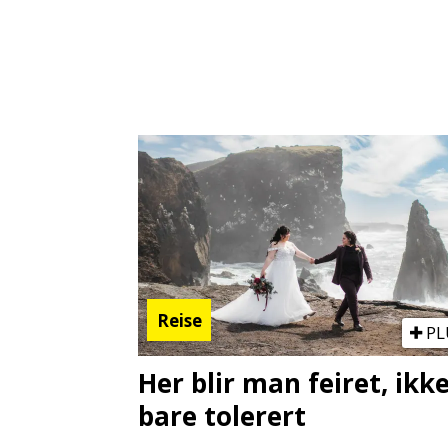
Reise
PL
Her blir man feiret, ikk
bare tolerert