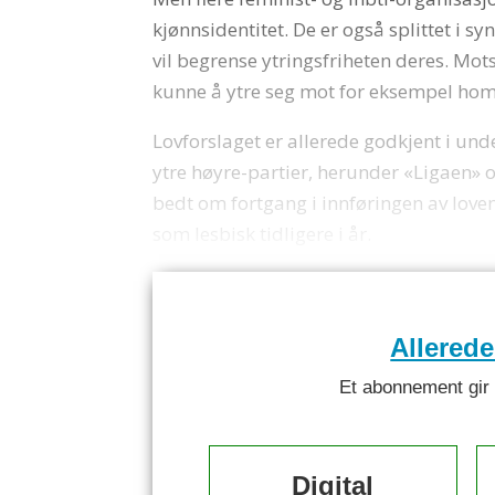
kjønnsidentitet. De er også splittet i 
vil begrense ytringsfriheten deres. Mots
kunne å ytre seg mot for eksempel ho
Lovforslaget er allerede godkjent i und
ytre høyre-partier, herunder «Ligaen» og
bedt om fortgang i innføringen av loven
som lesbisk tidligere i år.
Allered
Et abonnement gir ti
Digital