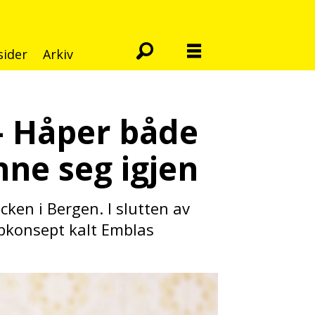
sider
Arkiv
– Håper både
nne seg igjen
ken i Bergen. I slutten av
bbkonsept kalt Emblas