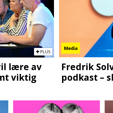
Media
PLUS
Fredrik Sol
il lære av
podkast – s
mt viktig