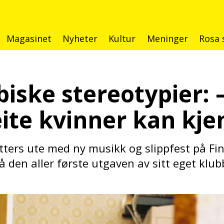
Magasinet
Nyheter
Kultur
Meninger
Rosa 
biske stereotypier:
eite
kvinner kan kje
tters ute med ny musikk og slippfest på Finc
den aller første utgaven av sitt eget klu