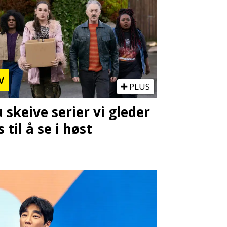
V
PLUS
u skeive serier vi gleder
s til å se i høst