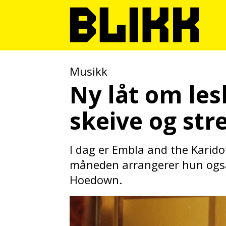
Musikk
Ny låt om les
skeive og str
I dag er Embla and the Karido
måneden arrangerer hun også 
Hoedown.