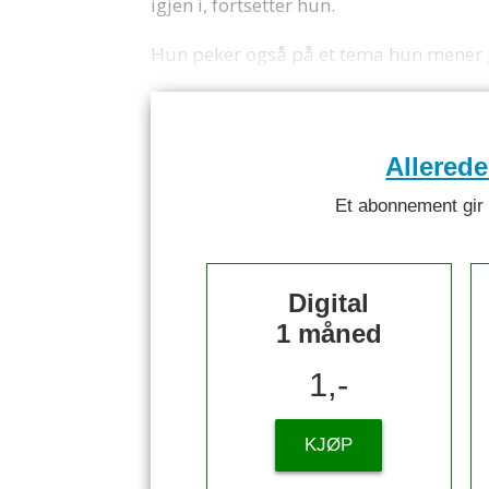
igjen i, fortsetter hun.
Hun peker også på et tema hun mener gå
Allered
Et abonnement gir ti
Digital
1 måned
1,-
KJØP