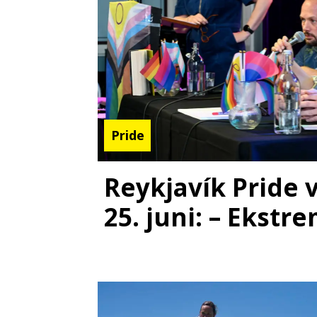
Pride
Reykjavík Pride v
25. juni: – Ekstre