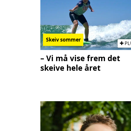
Skeiv sommer
PL
– Vi må vise frem det
skeive hele året