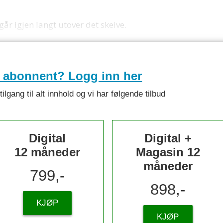
r igjen langt utover det skeive.
e abonnent? Logg inn her
lgang til alt innhold og vi har følgende tilbud
Digital
Digital +
12 måneder
Magasin 12
måneder
799,-
898,-
KJØP
KJØP