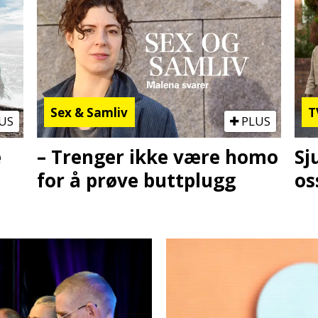
Sex & Samliv
T
US
PLUS
e
– Trenger ikke være homo
Sj
for å prøve buttplugg
os