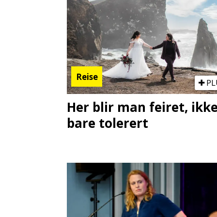
Reise
PL
Her blir man feiret, ikk
bare tolerert