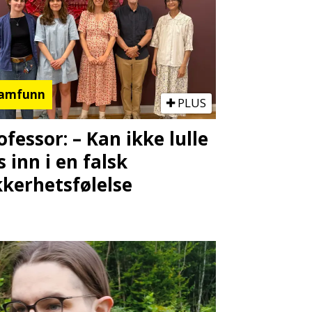
amfunn
PLUS
ofessor: – Kan ikke lulle
s inn i en falsk
kkerhetsfølelse