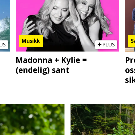
Musikk
S
US
PLUS
Madonna + Kylie =
Pr
(endelig) sant
os
si