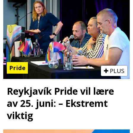
Pride
PLUS
Reykjavík Pride vil lære
av 25. juni: – Ekstremt
viktig