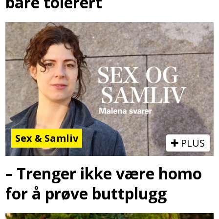
bare tolerert
Sex & Samliv
PLUS
– Trenger ikke være homo
for å prøve buttplugg