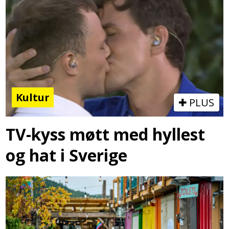
Kultur
PLUS
TV-kyss møtt med hyllest
og hat i Sverige