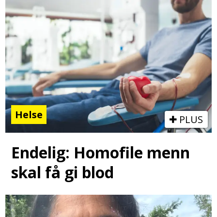
Helse
PLUS
Endelig: Homofile menn
skal få gi blod