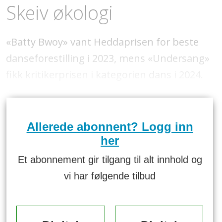
Skeiv økologi
«Batty Bwoy» vant Heddaprisen for beste
danseforestilling i 2023, mens «Undersang»
fikk kritikerprisen i kategorien dans i 2024.
Allerede abonnent? Logg inn
her
Et abonnement gir tilgang til alt innhold og
vi har følgende tilbud