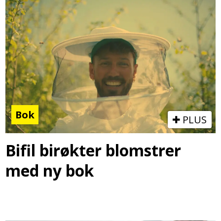
Bok
PLUS
Bifil birøkter blomstrer
med ny bok