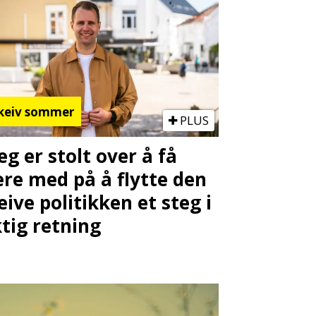
keiv sommer
PLUS
Jeg er stolt over å få
re med på å flytte den
eive politikken et steg i
ktig retning