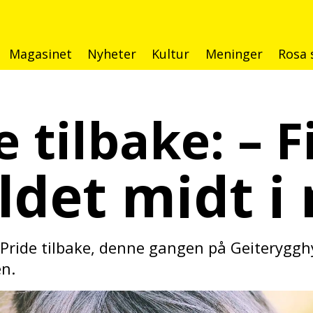
Magasinet
Nyheter
Kultur
Meninger
Rosa 
e tilbake: – F
det midt i
llPride tilbake, denne gangen på Geiteryggh
en.