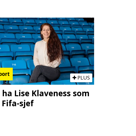
port
PLUS
l ha Lise Klaveness som
 Fifa-sjef