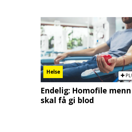
Helse
PL
Endelig: Homofile menn
skal få gi blod