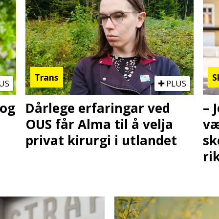
Trans
S
US
PLUS
 og
Dårlege erfaringar ved
– 
OUS får Alma til å velja
væ
privat kirurgi i utlandet
sk
ri