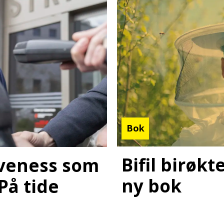
Bok
Bifil birøk
laveness som
ny bok
 På tide