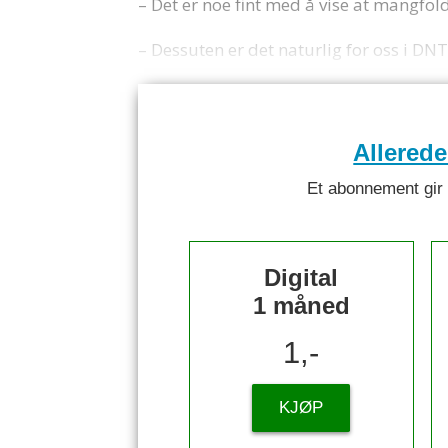
– Det er noe fint med å vise at mangfol
– Dessuten er det naturlig for oss i DNT
Allered
Et abonnement gir ti
Digital
1 måned
1,-
KJØP