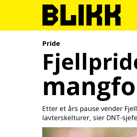
Pride
Fjellprid
mangfol
Etter et års pause vender Fje
lavterskelturer, sier DNT-sjef