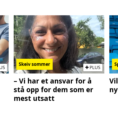
Skeiv sommer
S
US
PLUS
– Vi har et ansvar for å
Vi
stå opp for dem som er
ny
mest utsatt