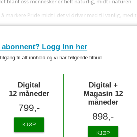
det blant oss mennesker er helt naturlig, midt i naturen.
 å markere Pride midt i det vi driver med til vanlig, med t
e abonnent? Logg inn her
lgang til alt innhold og vi har følgende tilbud
Digital
Digital +
12 måneder
Magasin 12
måneder
799,-
898,-
KJØP
KJØP