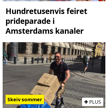
Hundretusenvis feiret
prideparade i
Amsterdams kanaler
Skeiv sommer
PLUS