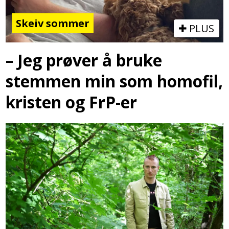
Skeiv sommer
PLUS
– Jeg prøver å bruke
stemmen min som homofil,
kristen og FrP-er