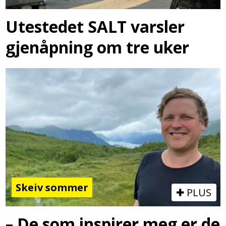
Utestedet SALT varsler
gjenåpning om tre uker
Skeiv sommer
PLUS
– De som inspirer meg er de