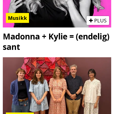
Musikk
PLUS
Madonna + Kylie = (endelig)
sant