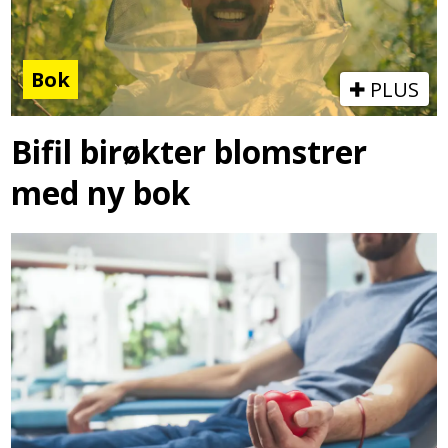
Bok
PLUS
Bifil birøkter blomstrer
med ny bok