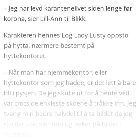
– Jeg har levd karantenelivet siden lenge før
korona, sier Lill-Ann til Blikk.
Karakteren hennes Log Lady Lusty oppsto
på hytta, nærmere bestemt på
hyttekontoret.
– Når man har hjemmekontor, eller
hyttekontor som jeg hadde, er det lett å bare
bli i pysjen. Da jeg skulle ut for å hente ved,
var crocs de enkleste skoene å tråkke inn. Jeg
tvang min bedre halvdel til å ta bildet da jeg
sto der ute, sier hun og peker på bildet i
fotoboka.