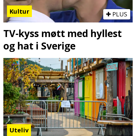
Kultur
PLUS
TV-kyss møtt med hyllest
og hat i Sverige
Uteliv