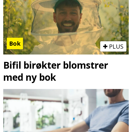
Bok
PLUS
Bifil birøkter blomstrer
med ny bok