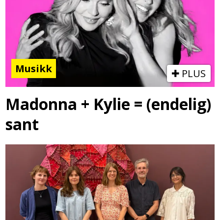
Musikk
PLUS
Madonna + Kylie = (endelig)
sant