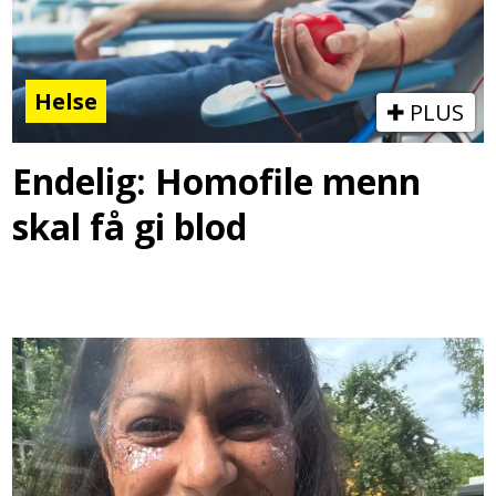
Helse
PLUS
Endelig: Homofile menn
skal få gi blod