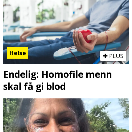
Helse
PLUS
Endelig: Homofile menn
skal få gi blod