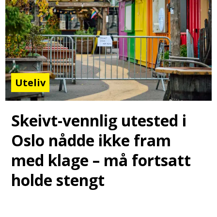
Uteliv
Skeivt-vennlig utested i
Oslo nådde ikke fram
med klage – må fortsatt
holde stengt