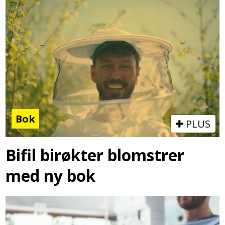
Bok
PLUS
Bifil birøkter blomstrer
med ny bok