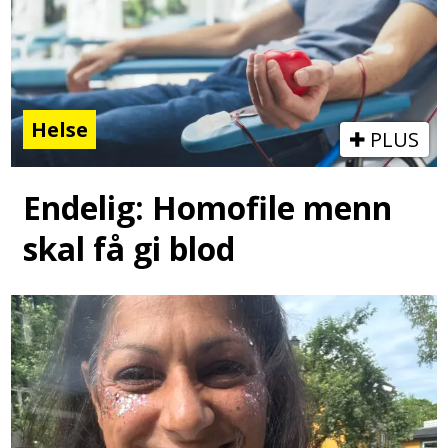
Helse
PLUS
Endelig: Homofile menn
skal få gi blod