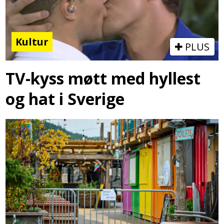
Kultur
PLUS
TV-kyss møtt med hyllest
og hat i Sverige