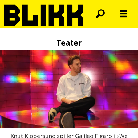
Teater
Knut Kippersund spiller Galileo Figaro i «We