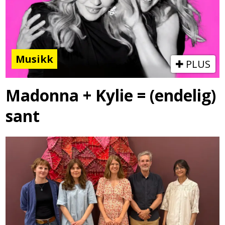
Musikk
PLUS
Madonna + Kylie = (endelig)
sant