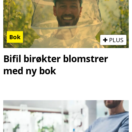
Bok
PLUS
Bifil birøkter blomstrer
med ny bok