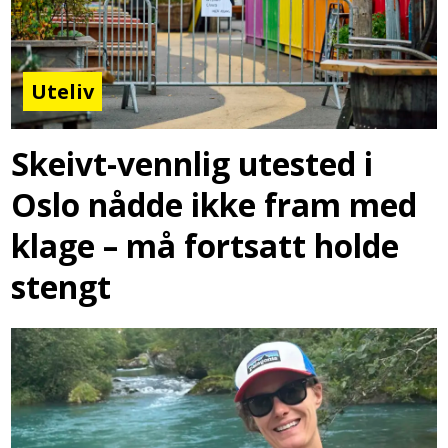
Uteliv
Skeivt-vennlig utested i
Oslo nådde ikke fram med
klage – må fortsatt holde
stengt