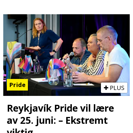
Pride
PLUS
Reykjavík Pride vil lære
av 25. juni: – Ekstremt
viktig