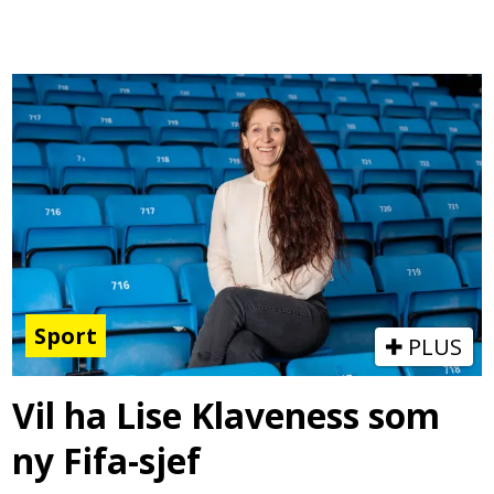
Sport
PLUS
Vil ha Lise Klaveness som
ny Fifa-sjef