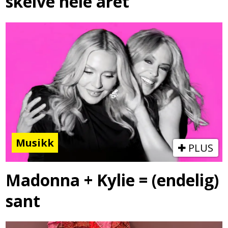
skeive hele året
Musikk
PLUS
Madonna + Kylie = (endelig)
sant