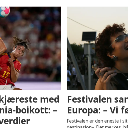
 kjæreste med
Festivalen sam
ia-boikott: –
Europa: – Vi f
 verdier
Festivalen er den eneste i si
destinasjon». Det merkes, b