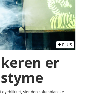
PLUS
ikeren er
ostyme
t øyeblikket, sier den columbianske