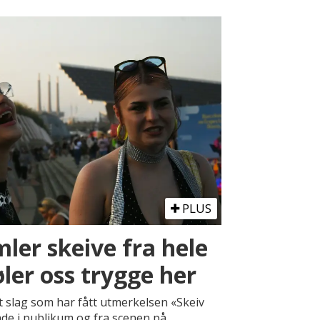
PLUS
ler skeive fra hele
øler oss trygge her
tt slag som har fått utmerkelsen «Skeiv
åde i publikum og fra scenen på