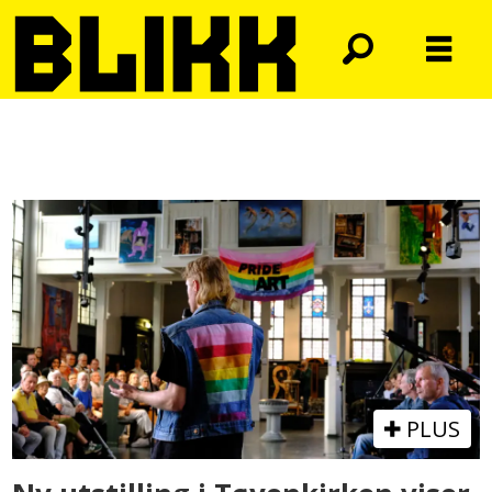
Tag:
benjamin
sjøberg
PLUS