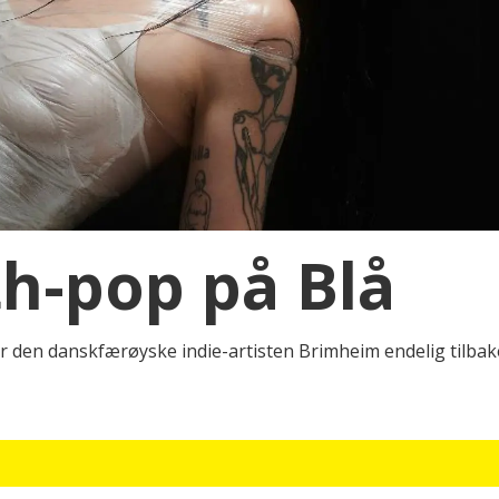
th-pop på Blå
er den danskfærøyske indie-artisten Brimheim endelig tilbake