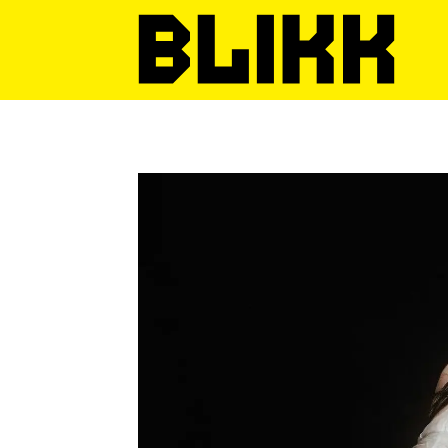
Tag:
brimheim