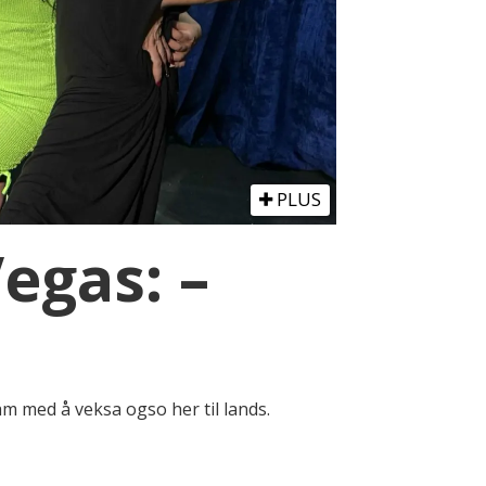
PLUS
egas: –
am med å veksa ogso her til lands.