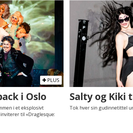
PLUS
ack i Oslo
Salty og Kiki 
men i et eksplosivt
Tok hver sin gudinnetittel un
nviterer til «Draglesque: