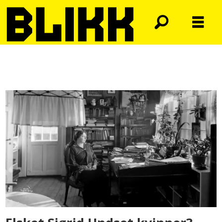
Tag:
christine
myrvang