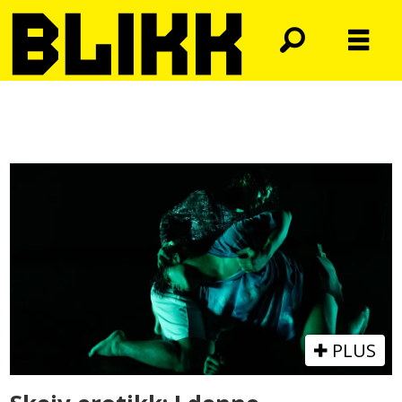
Tag:
coda
oslo
international
dance
festival
PLUS