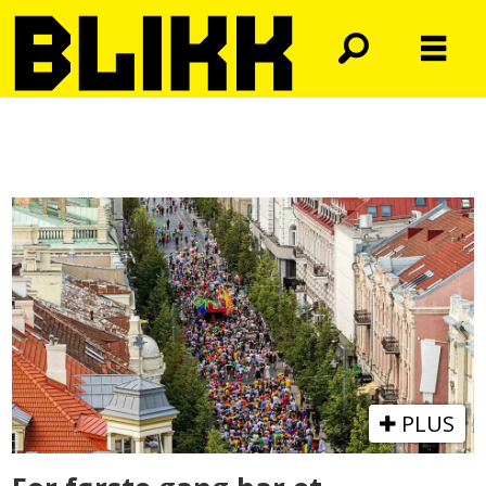
Tag:
grunnlovsdomstolen
PLUS