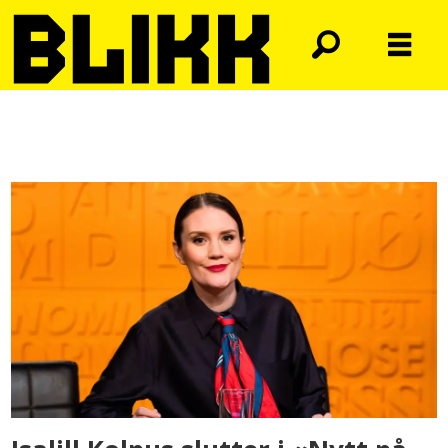
Tag:
isalill
kolpus