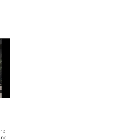
ere
nne