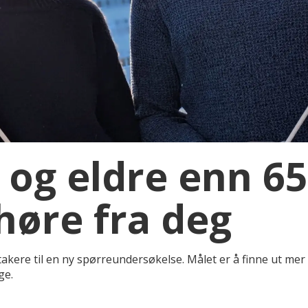
 og eldre enn 65
høre fra deg
eltakere til en ny spørreundersøkelse. Målet er å finne ut m
ge.