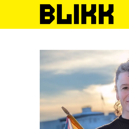
Tag:
janne
bromseth