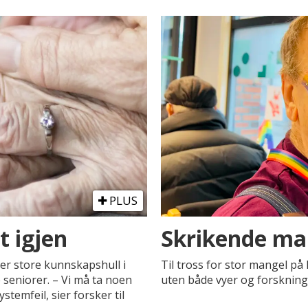
PLUS
t igjen
Skrikende ma
ser store kunnskapshull i
Til tross for stor mangel p
seniorer. – Vi må ta noen
uten både vyer og forsknings
stemfeil, sier forsker til