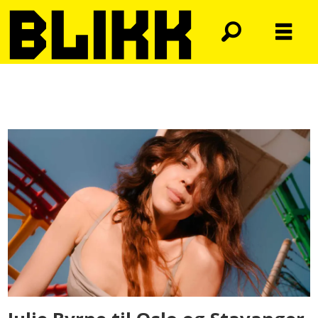
Tag:
julie
byrne