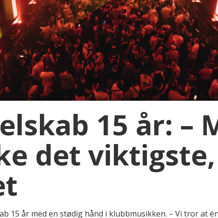
elskab 15 år: –
ke det viktigste,
et
15 år med en stødig hånd i klubbmusikken. – Vi tror at én lå