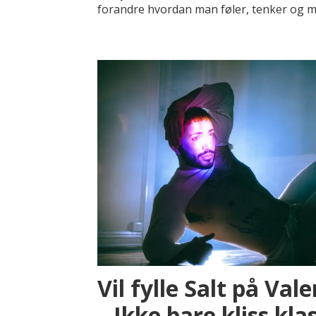
forandre hvordan man føler, tenker og m
Vil fylle Salt på Va
– Ikke bare kliss kla