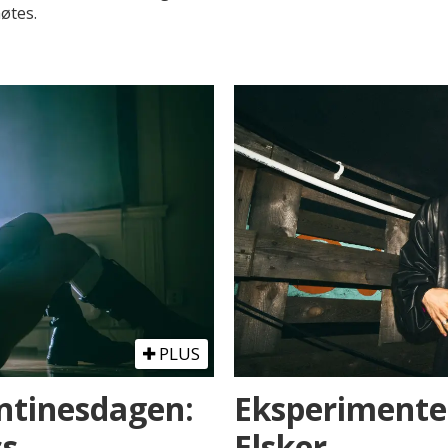
øtes.
PLUS
lentinesdagen:
Eksperimentel
ss
Elsker