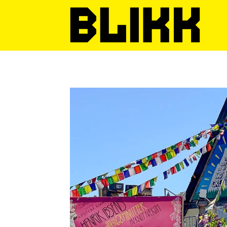
Tag:
magnus
nordbekk