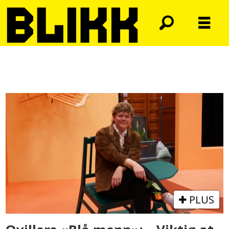
Tag:
mari
qviller
PLUS