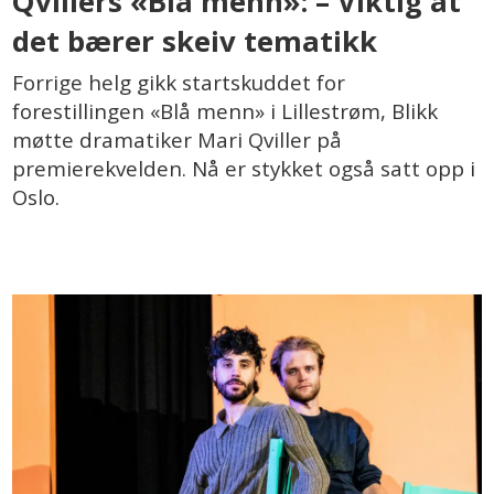
Qvillers «Blå menn»: – Viktig at
det bærer skeiv tematikk
Forrige helg gikk startskuddet for
forestillingen «Blå menn» i Lillestrøm, Blikk
møtte dramatiker Mari Qviller på
premierekvelden. Nå er stykket også satt opp i
Oslo.