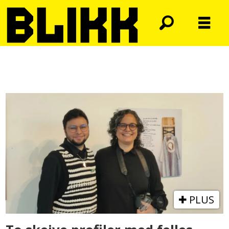
Tag:
maya
økland
PLUS