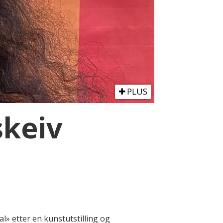
PLUS
skeiv
l» etter en kunstutstilling og