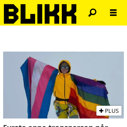
Tag:
neelam
poudel
PLUS