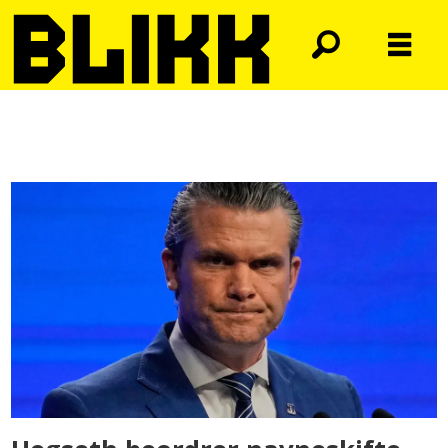
Tag:
pete
hegseth