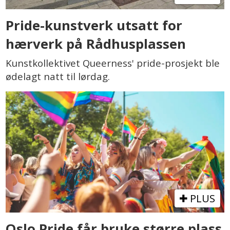
Pride-kunstverk utsatt for
hærverk på Rådhusplassen
Kunstkollektivet Queerness' pride-prosjekt ble
ødelagt natt til lørdag.
PLUS
Oslo Pride får bruke større plass