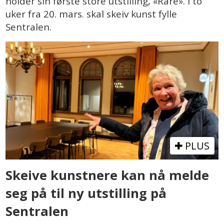
holder sin første store utstilling, «Rare». I to
uker fra 20. mars. skal skeiv kunst fylle
Sentralen.
PLUS
Skeive kunstnere kan nå melde
seg på til ny utstilling på
Sentralen