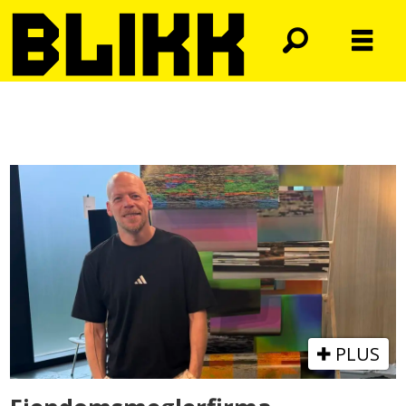
Tag:
queerness
PLUS