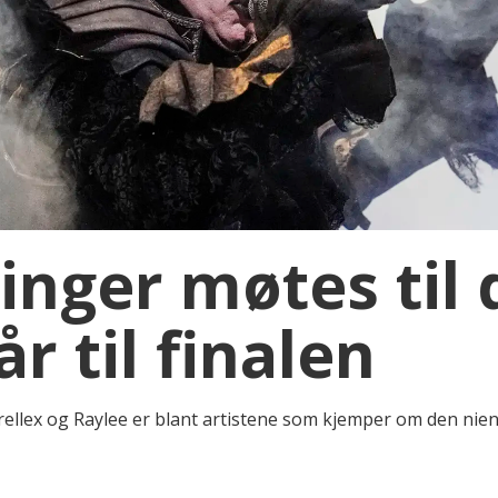
nger møtes til d
r til finalen
rellex og Raylee er blant artistene som kjemper om den niend