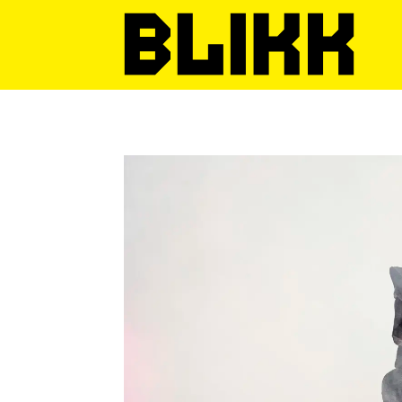
Tag:
raylee