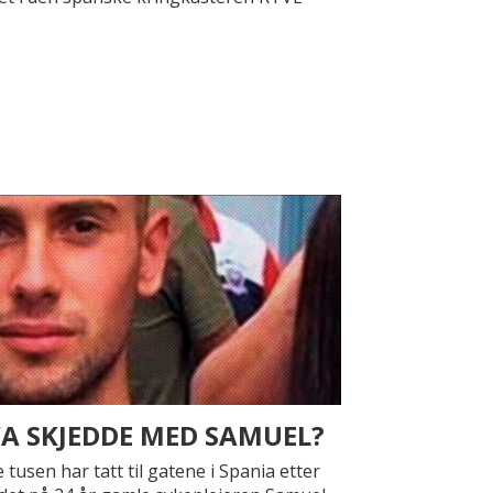
A SKJEDDE MED SAMUEL?
e tusen har tatt til gatene i Spania etter