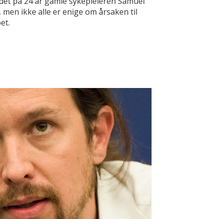
et på 24 år gamle sykepleieren Samuel
, men ikke alle er enige om årsaken til
et.