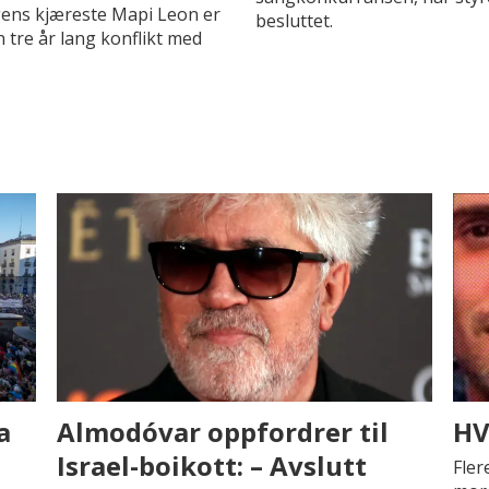
gens kjæreste Mapi Leon er
besluttet.
 tre år lang konflikt med
a
Almodóvar oppfordrer til
HV
Israel-boikott: – Avslutt
Fler