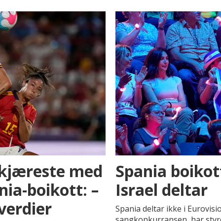
 kjæreste med
Spania boikot
ia-boikott: –
Israel deltar
 verdier
Spania deltar ikke i Eurovisi
sangkonkurransen, har styr