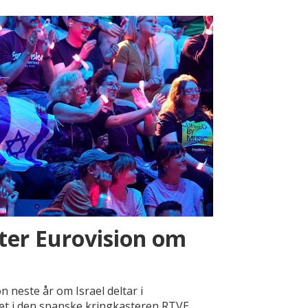
ter Eurovision om
on neste år om Israel deltar i
et i den spanske kringkasteren RTVE