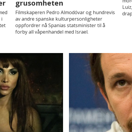
mord
er
grusomheten
Luiz
 med
Filmskaperen Pedro Almodóvar og hundrevis
drap
 i
av andre spanske kulturpersonligheter
tet
oppfordrer nå Spanias statsminister til å
forby all våpenhandel med Israel.