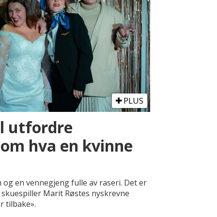
PLUS
il utfordre
n om hva en kvinne
 og en vennegjeng fulle av raseri. Det er
 skuespiller Marit Røstes nyskrevne
r tilbake».