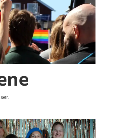
dene
 sør.