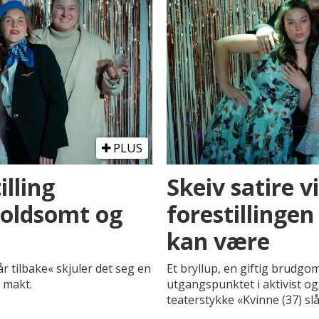
PLUS
illing
Skeiv satire v
Voldsomt og
forestillinge
kan være
år tilbake« skjuler det seg en
Et bryllup, en giftig brudgom
g makt.
utgangspunktet i aktivist og
teaterstykke «Kvinne (37) slå