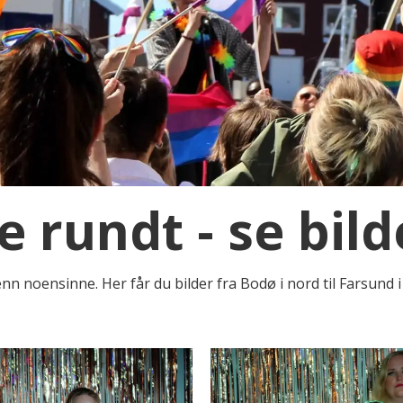
e rundt - se bil
nn noensinne. Her får du bilder fra Bodø i nord til Farsund i