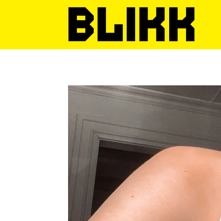
Tag:
tik
tok