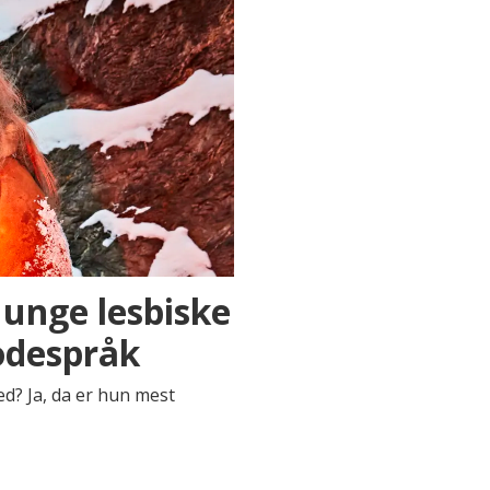
r unge lesbiske
kodespråk
red? Ja, da er hun mest