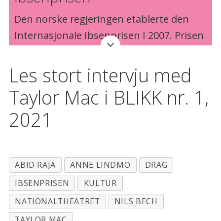
Den norske regjeringen etablerte den
Internasjonale Ibsenprisen I 2007. Prisen
skal honorere en person, institusjon eller
organisasjon som har tilført
Les stort intervju med
verdensdramatikken eller teatret nye
Taylor Mac i BLIKK nr. 1,
kunstneriske dimensjoner. Prisen deles
2021
ut på Nationaltheatret annethvert år.
Vinneren mottar 2.5 millioner kroner, og
velges av en komité av sju profesjonelle
ABID RAJA
ANNE LINDMO
DRAG
teateraktører utnevnt av
IBSENPRISEN
KULTUR
Kulturdepartementet.
NATIONALTHEATRET
NILS BECH
TAYLOR MAC