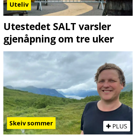
Uteliv
Utestedet SALT varsler
gjenåpning om tre uker
Skeiv sommer
PLUS