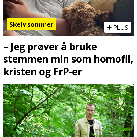
Skeiv sommer
PLUS
– Jeg prøver å bruke
stemmen min som homofil,
kristen og FrP-er