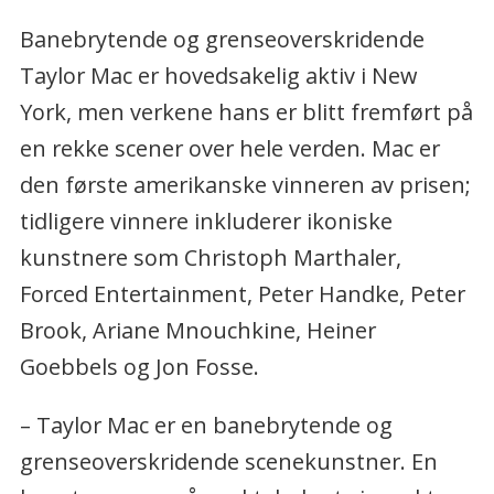
Sivil status: gift med arkitekten Patt
Banebrytende og grenseoverskridende
Scarlett.
Taylor Mac er hovedsakelig aktiv i New
Aktuell: Vinner av Den Internasjonale
York, men verkene hans er blitt fremført på
Ibsenprisen 2020. Teaterstykket «HEN»
en rekke scener over hele verden. Mac er
med Ellen Horn i hovedrollen på
den første amerikanske vinneren av prisen;
Nationaltheatret som har
tidligere vinnere inkluderer ikoniske
norgespremiere 20. januar.
kunstnere som Christoph Marthaler,
Forced Entertainment, Peter Handke, Peter
«A 24-Decade History of Popular Music»
Brook, Ariane Mnouchkine, Heiner
på Festspillene i Bergen26. og 27. mai.
Goebbels og Jon Fosse.
Info: nationalthetret.no, fib.no og
– Taylor Mac er en banebrytende og
taylormac.org
grenseoverskridende scenekunstner. En