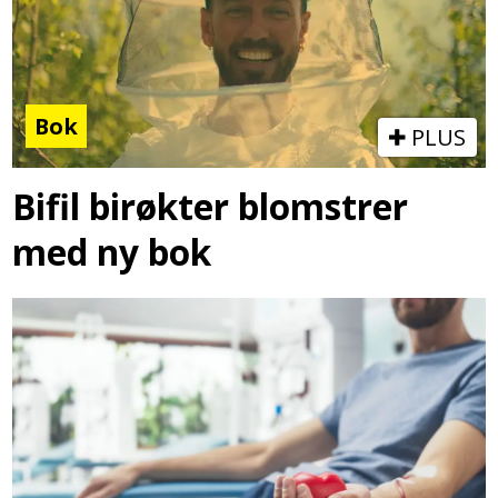
Bok
PLUS
Bifil birøkter blomstrer
med ny bok