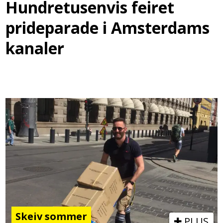
Hundretusenvis feiret
prideparade i Amsterdams
kanaler
Skeiv sommer
PLUS