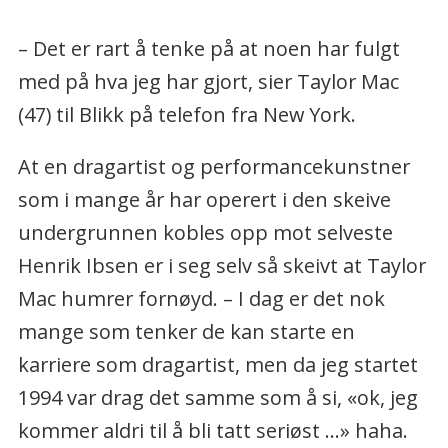
pronomen om seg selv.
– Det er rart å tenke på at noen har fulgt
Kommer fra: Stockton, California, USA.
med på hva jeg har gjort, sier Taylor Mac
(47) til Blikk på telefon fra New York.
Bor: New York, USA.
At en dragartist og performancekunstner
Gjør: Dramatiker, skuespiller, dragartist,
som i mange år har operert i den skeive
singer-songwriter,
undergrunnen kobles opp mot selveste
performancekunstner, regissør og
Henrik Ibsen er i seg selv så skeivt at Taylor
produsent. Har skrevet 17 verk for teater
Mac humrer fornøyd. – I dag er det nok
og vunnet en rekke utmerkelser,
mange som tenker de kan starte en
inkludert en MacArthur Fellow, en Tony-
karriere som dragartist, men da jeg startet
nominasjon og finalist-utnevnelse til
1994 var drag det samme som å si, «ok, jeg
Pulitzer-prisen.
kommer aldri til å bli tatt seriøst ...» haha.