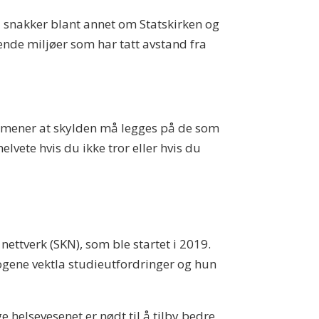
 Vi snakker blant annet om Statskirken og
ende miljøer som har tatt avstand fra
eg mener at skylden må legges på de som
helvete hvis du ikke tror eller hvis du
 nettverk (SKN), som ble startet i 2019.
logene vektla studieutfordringer og hun
e helsevesenet er nødt til å tilby bedre