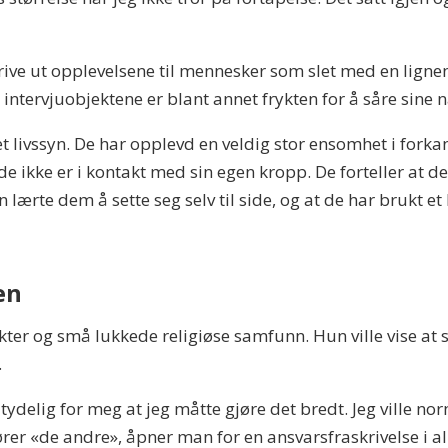
ive ut opplevelsene til mennesker som slet med en ligne
 intervjuobjektene er blant annet frykten for å såre sine
et livssyn. De har opplevd en veldig stor ensomhet i forkan
de ikke er i kontakt med sin egen kropp. De forteller at de
 lærte dem å sette seg selv til side, og at de har brukt et
en
ekter og små lukkede religiøse samfunn. Hun ville vise a
.
ydelig for meg at jeg måtte gjøre det bredt. Jeg ville nor
ører «de andre», åpner man for en ansvarsfraskrivelse i all