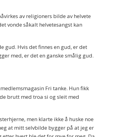
åvirkes av religioners bilde av helvete
t det vonde såkalt helvetesangst kan
e gud. Hvis det finnes en gud, er det
ligger med, er det en ganske smålig gud.
ds medlemsmagasin Fri tanke. Hun fikk
dde brutt med troa si og sleit med
isterhjerne, men klarte ikke å huske noe
eg at mitt selvbilde bygger på at jeg er
g etter hvert ble det for mye for meg. Da