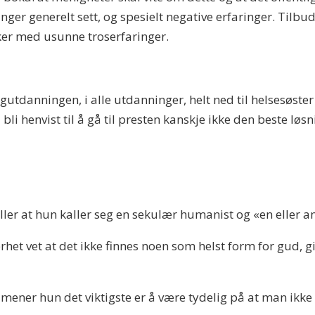
nger generelt sett, og spesielt negative erfaringer. Tilbude
er med usunne troserfaringer.
utdanningen, i alle utdanninger, helt ned til helsesøster
 bli henvist til å gå til presten kanskje ikke den beste l
ller at hun kaller seg en sekulær humanist og «en eller a
erhet vet at det ikke finnes noen som helst form for gud, g
ner hun det viktigste er å være tydelig på at man ikke s