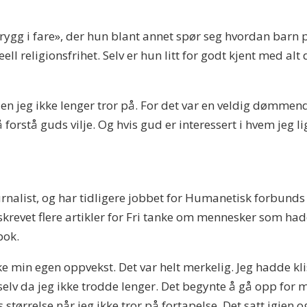
rygg i fare», der hun blant annet spør seg hvordan barn p
ell religionsfrihet. Selv er hun litt for godt kjent med al
n jeg ikke lenger tror på. For det var en veldig dømmend
 forstå guds vilje. Og hvis gud er interessert i hvem jeg 
urnalist, og har tidligere jobbet for Humanetisk forbun
a skrevet flere artikler for Fri tanke om mennesker som ha
bok.
kke min egen oppvekst. Det var helt merkelig. Jeg hadde kl
elv da jeg ikke trodde lenger. Det begynte å gå opp for m
størrelse når jeg ikke tror på fortapelse. Det satt igjen o