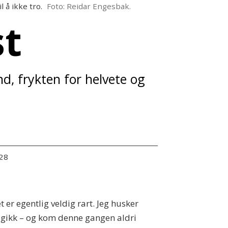
l å ikke tro.
Foto: Reidar Engesbak.
st
nd, frykten for helvete og
:28
et er egentlig veldig rart. Jeg husker
 og gikk – og kom denne gangen aldri