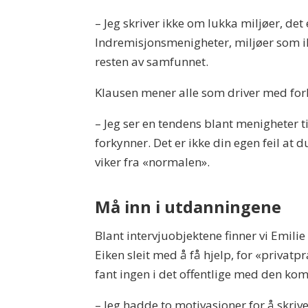
– Jeg skriver ikke om lukka miljøer, det
Indremisjonsmenigheter, miljøer som ikk
resten av samfunnet.
Klausen mener alle som driver med fork
– Jeg ser en tendens blant menigheter t
forkynner. Det er ikke din egen feil at du
viker fra «normalen».
Må inn i utdanningene
Blant intervjuobjektene finner vi
Emilie 
Eiken sleit med å få hjelp, for «privat
fant ingen i det offentlige med den ko
– Jeg hadde to motivasjoner for å skrive