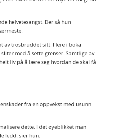
nde helvetesangst. Der så hun
 nærmeste.
t av trosbruddet sitt. Flere i boka
 sliter med å sette grenser. Samtlige av
 helt liv på å lære seg hvordan de skal få
t senskader fra en oppvekst med usunn
malisere dette. I det øyeblikket man
e ledd, sier hun.