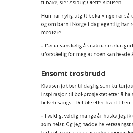
tilbake, sier Aslaug Olette Klausen.
Hun har nylig utgitt boka «Ingen er så t
og om barn i Norge i dag egentlig har re
medføre.
– Det er vanskelig å snakke om den gude
uforståelig for meg at noen kan hevde å
Ensomt trosbrudd
Klausen jobber til daglig som kulturjo
inspirasjon til bokprosjektet etter å h
helvetesangst. Det ble etter hvert til en 
– I veldig, veldig mange år huska jeg i
som helst. Og jeg hadde helvetesangst s
fortapt, som jo er en ganske meningsløs 