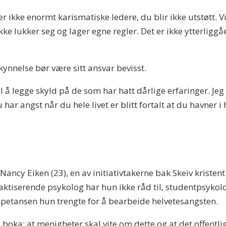
 er ikke enormt karismatiske ledere, du blir ikke utstøtt.
e lukker seg og lager egne regler. Det er ikke ytterliggå
ynnelse bør være sitt ansvar bevisst.
il å legge skyld på de som har hatt dårlige erfaringer. J
 har angst når du hele livet er blitt fortalt at du havner i 
Nancy Eiken (23), en av initiativtakerne bak Skeiv kristent
praktiserende psykolog har hun ikke råd til, studentpsyko
mpetansen hun trengte for å bearbeide helvetesangsten.
 boka: at menigheter skal vite om dette og at det offentlig