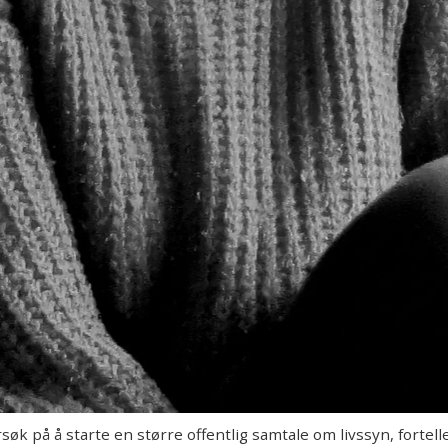
rsøk på å starte en større offentlig samtale om livssyn, fortel