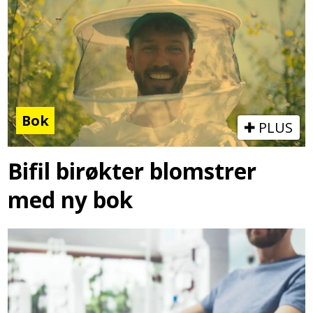
Bok
PLUS
Bifil birøkter blomstrer
med ny bok