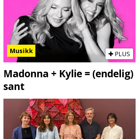
Musikk
PLUS
Madonna + Kylie = (endelig)
sant