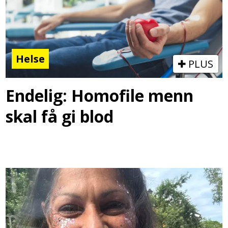
Helse
PLUS
Endelig: Homofile menn
skal få gi blod