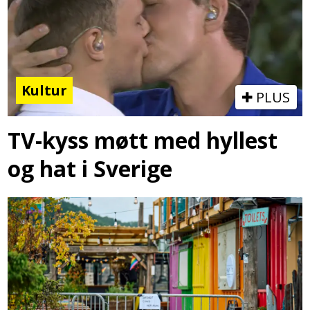
Kultur
PLUS
TV-kyss møtt med hyllest
og hat i Sverige