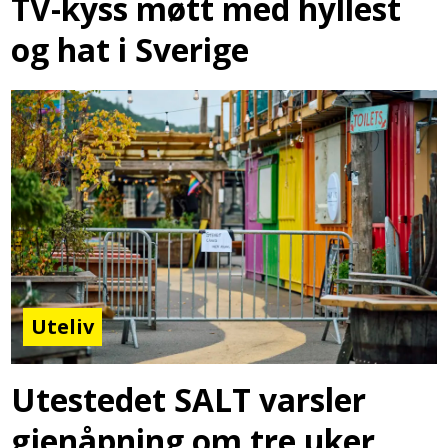
TV-kyss møtt med hyllest
og hat i Sverige
Uteliv
Utestedet SALT varsler
gjenåpning om tre uker