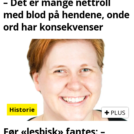
– Det er mange nettroll
med blod på hendene, onde
ord har konsekvenser
Historie
PLUS
Før «lesbisk» fantes: –