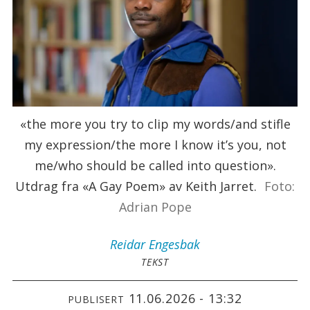
«the more you try to clip my words/and stifle
my expression/the more I know it’s you, not
me/who should be called into question».
Utdrag fra «A Gay Poem» av Keith Jarret.
Foto:
Adrian Pope
Reidar
Engesbak
TEKST
11.06.2026 - 13:32
PUBLISERT