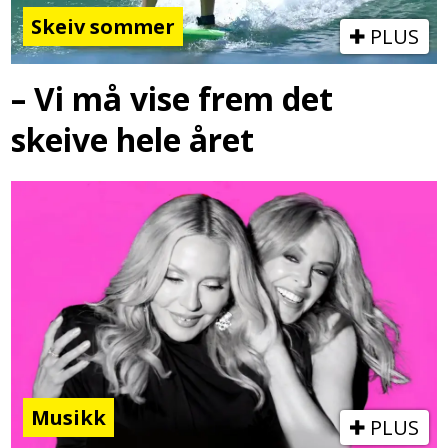
Skeiv sommer
PLUS
– Vi må vise frem det
skeive hele året
Musikk
PLUS