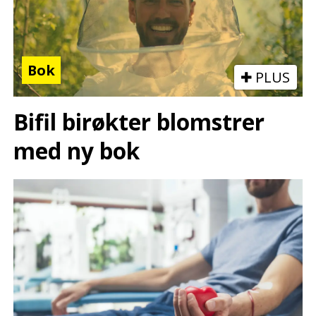
Bok
PLUS
Bifil birøkter blomstrer
med ny bok