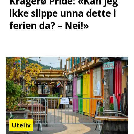
Kragerø Pride: «Kan jeg
ikke slippe unna dette i
ferien da? – Nei!»
Uteliv