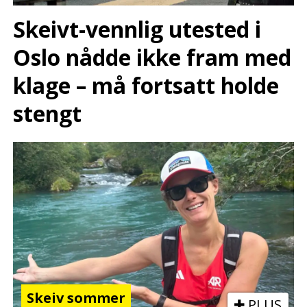
Skeivt-vennlig utested i
Oslo nådde ikke fram med
klage – må fortsatt holde
stengt
Skeiv sommer
PLUS