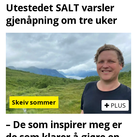
Utestedet SALT varsler
gjenåpning om tre uker
Skeiv sommer
PLUS
– De som inspirer meg er
de som klarer å gjøre en