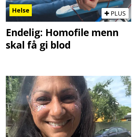
Helse
PLUS
Endelig: Homofile menn
skal få gi blod