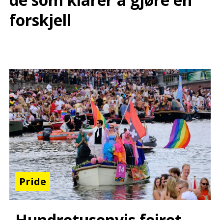
forskjell
Pride
Hundretusenvis feiret