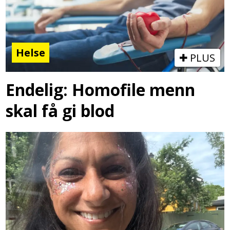
Helse
PLUS
Endelig: Homofile menn
skal få gi blod