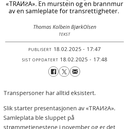
«TRAИƧA». En murstein og en brannmur
av en samleplate for transrettigheter.
Thomas Kolbein Bjørk
Olsen
TEKST
18.02.2025 - 17:47
PUBLISERT
18.02.2025 - 17:48
SIST OPPDATERT
Transpersoner har alltid eksistert.
Slik starter presentasjonen av «TRAИƧA».
Samleplata ble sluppet på
strømmetjenestene i november og er det