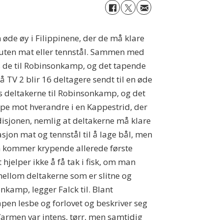
n øde øy i Filippinene, der de må klare
, uten mat eller tennstål. Sammen med
es de til Robinsonkamp, og det tapende
TV 2 blir 16 deltagere sendt til en øde
s deltakerne til Robinsonkamp, og det
pe mot hverandre i en Kappestrid, der
edisjonen, nemlig at deltakerne må klare
sjon mat og tennstål til å lage bål, men
ten kommer krypende allerede første
 hjelper ikke å få tak i fisk, om man
 mellom deltakerne som er slitne og
kamp, legger Falck til. Blant
pen lesbe og forlovet og beskriver seg
armen var intens, tørr, men samtidig