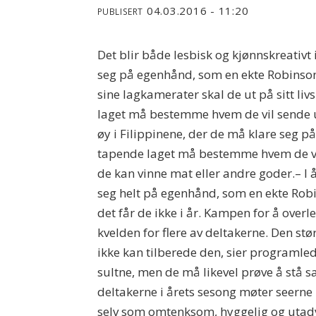
04.03.2016 - 11:20
PUBLISERT
Det blir både lesbisk og kjønnskreativt
seg på egenhånd, som en ekte Robinson 
sine lagkamerater skal de ut på sitt li
laget må bestemme hvem de vil sende ut
øy i Filippinene, der de må klare seg 
tapende laget må bestemme hvem de vil
de kan vinne mat eller andre goder.– I 
seg helt på egenhånd, som en ekte Robin
det får de ikke i år. Kampen for å over
kvelden for flere av deltakerne. Den stør
ikke kan tilberede den, sier programled
sultne, men de må likevel prøve å stå 
deltakerne i årets sesong møter seerne 
selv som omtenksom, hyggelig og utadve