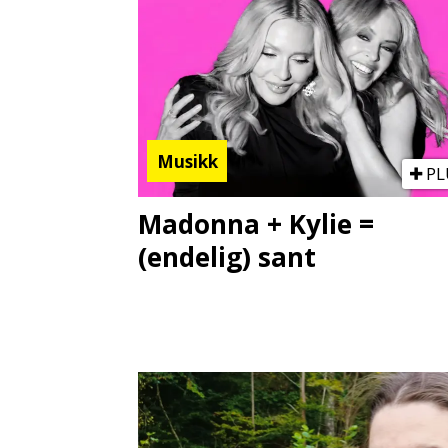
Musikk
PL
Madonna + Kylie =
(endelig) sant