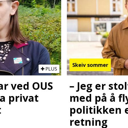
Skeiv sommer
PLUS
ar ved OUS
– Jeg er sto
ja privat
med på å fl
t
politikken e
retning