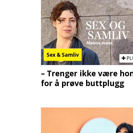
Sex & Samliv
PL
– Trenger ikke være h
for å prøve buttplugg