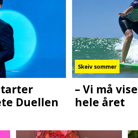
Skeiv sommer
– Vi må vis
starter
hele året
ete Duellen