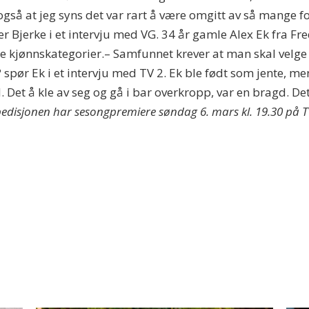
 også at jeg syns det var rart å være omgitt av så mange fo
ier Bjerke i et intervju med VG. 34 år gamle Alex Ek fra Fr
ide kjønnskategorier.– Samfunnet krever at man skal velge e
 spør Ek i et intervju med TV 2. Ek ble født som jente, m
. Det å kle av seg og gå i bar overkropp, var en bragd. Det
disjonen har sesongpremiere søndag 6. mars kl. 19.30 på T