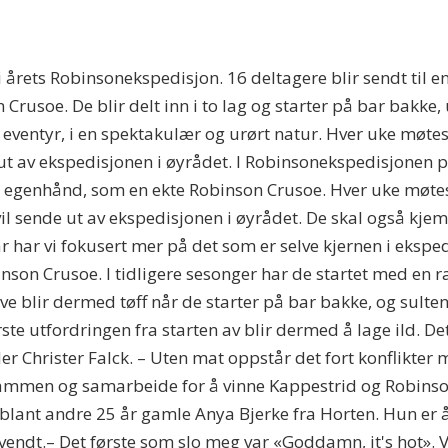
 i årets Robinsonekspedisjon.
16 deltagere blir sendt til e
Crusoe. De blir delt inn i to lag og starter på bar bakke
vs eventyr, i en spektakulær og urørt natur. Hver uke møt
 av ekspedisjonen i øyrådet. I Robinsonekspedisjonen på 
på egenhånd, som en ekte Robinson Crusoe. Hver uke møte
 sende ut av ekspedisjonen i øyrådet. De skal også kjem
år har vi fokusert mer på det som er selve kjernen i eksp
son Crusoe. I tidligere sesonger har de startet med en ra
leve blir dermed tøff når de starter på bar bakke, og sul
ste utfordringen fra starten av blir dermed å lage ild. Det
er Christer Falck. – Uten mat oppstår det fort konflikter
sammen og samarbeide for å vinne Kappestrid og Robinson
blant andre 25 år gamle Anya Bjerke fra Horten. Hun er å
ndt.– Det første som slo meg var «Goddamn, it's hot». V