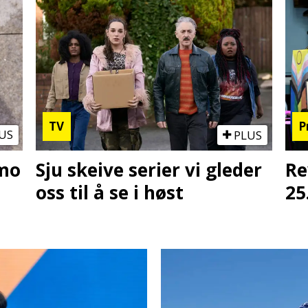
TV
P
US
PLUS
omo
Sju skeive serier vi gleder
Re
oss til å se i høst
25