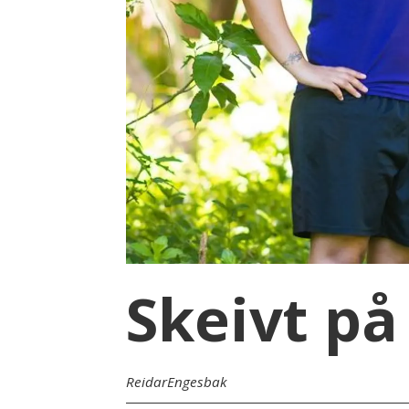
Skeivt på
Reidar
Engesbak