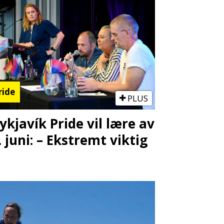
ride
PLUS
ykjavík Pride vil lære av
. juni: – Ekstremt viktig