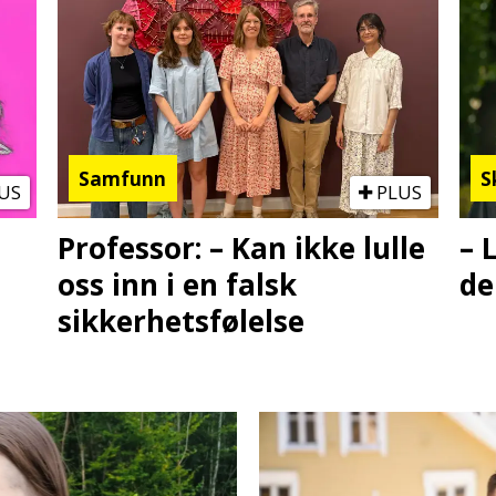
Samfunn
S
US
PLUS
Professor: – Kan ikke lulle
– 
oss inn i en falsk
de
sikkerhetsfølelse