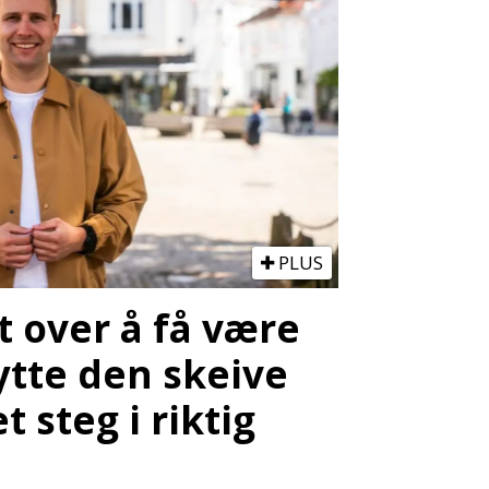
PLUS
lt over å få være
ytte den skeive
t steg i riktig