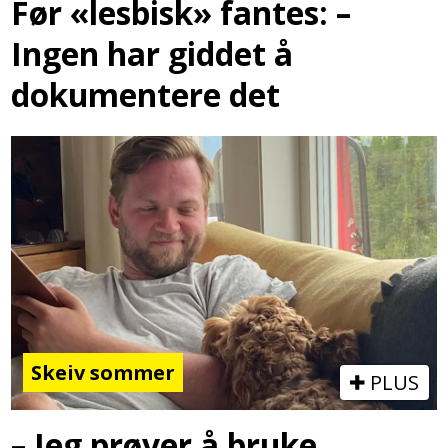
Før «lesbisk» fantes: –
Ingen har giddet å
dokumentere det
Skeiv sommer
PLUS
– Jeg prøver å bruke