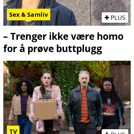
Sex & Samliv
PLUS
– Trenger ikke være homo
for å prøve buttplugg
TV