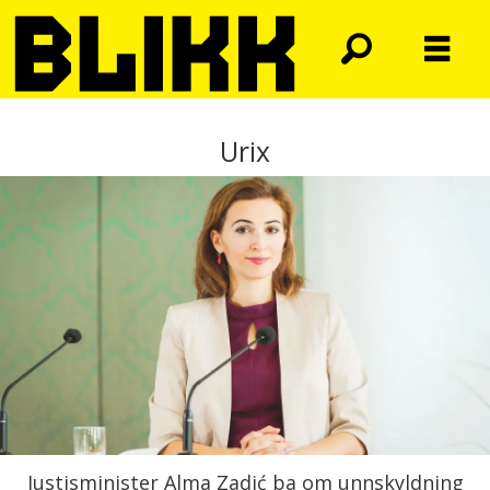
Urix
Justisminister Alma Zadić ba om unnskyldning