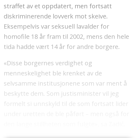
straffet av et oppdatert, men fortsatt
diskriminerende lovverk mot skeive.
Eksempelvis var seksuell lavalder for
homofile 18 år fram til 2002, mens den hele
tida hadde vært 14 år for andre borgere.
«Disse borgernes verdighet og
menneskelighet ble krenket av de
selvsamme institusjonene som var ment å
beskytte dem. Som justisminister vil jeg
formelt si unnskyld til de som fortsatt lider
under uretten de ble påført – men også for
den lange stillheten som fulgte», sa Zadi
ć
.