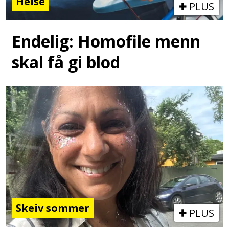
Helse
PLUS
Endelig: Homofile menn
skal få gi blod
Skeiv sommer
PLUS