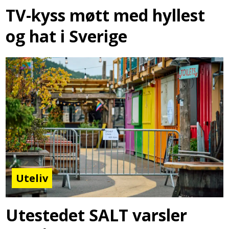
TV-kyss møtt med hyllest
og hat i Sverige
Uteliv
Utestedet SALT varsler