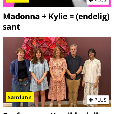
PLUS
Madonna + Kylie = (endelig)
sant
Samfunn
PLUS