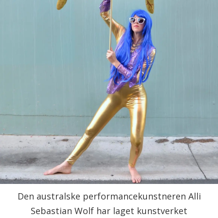
Den australske performancekunstneren Alli
Sebastian Wolf har laget kunstverket