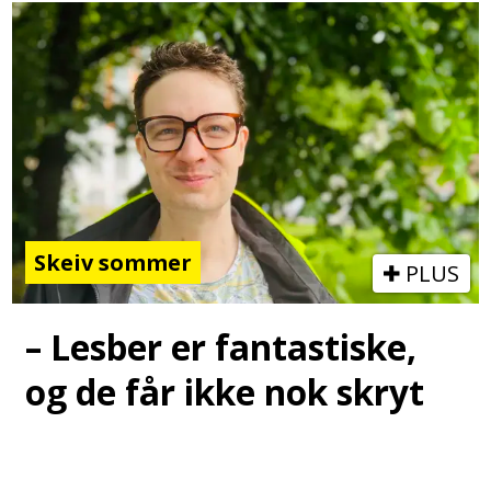
Skeiv sommer
PLUS
– Lesber er fantastiske,
og de får ikke nok skryt