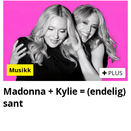
Musikk
PLUS
Madonna + Kylie = (endelig)
sant