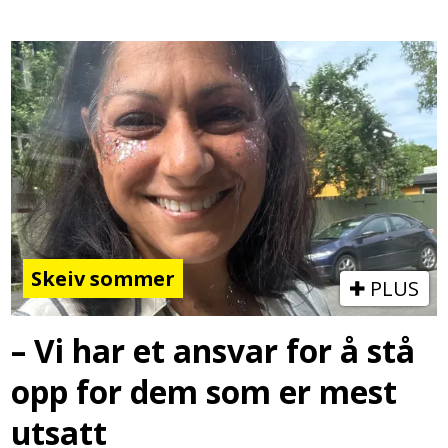
Skeiv sommer
PLUS
– Vi har et ansvar for å stå
opp for dem som er mest
utsatt