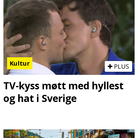
Kultur
PLUS
TV-kyss møtt med hyllest
og hat i Sverige