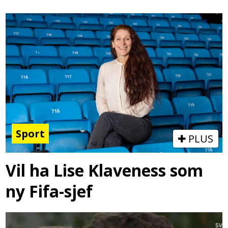
Sport
PLUS
Vil ha Lise Klaveness som
ny Fifa-sjef