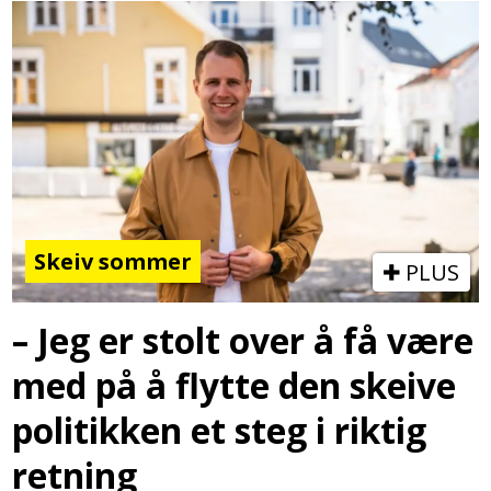
Skeiv sommer
PLUS
– Jeg er stolt over å få være
med på å flytte den skeive
politikken et steg i riktig
retning