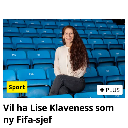
Sport
PLUS
Vil ha Lise Klaveness som
ny Fifa-sjef