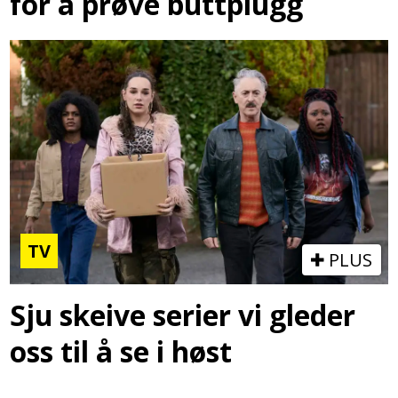
for å prøve buttplugg
TV
PLUS
Sju skeive serier vi gleder
oss til å se i høst