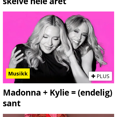
skeive hele året
Musikk
PLUS
Madonna + Kylie = (endelig)
sant