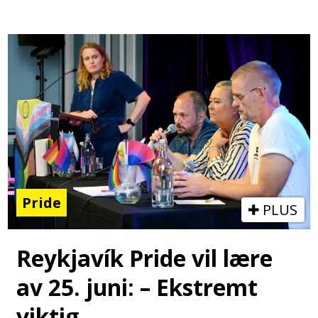
Pride
PLUS
Reykjavík Pride vil lære
av 25. juni: – Ekstremt
viktig