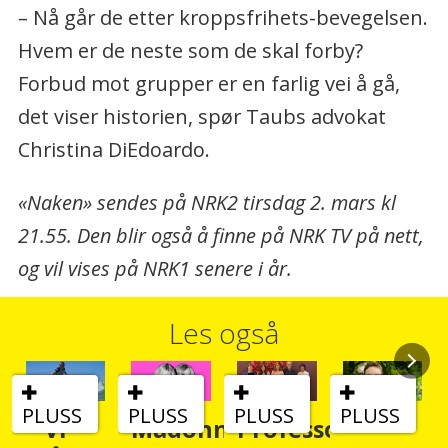
– Nå går de etter kroppsfrihets-bevegelsen.
Hvem er de neste som de skal forby?
Forbud mot grupper er en farlig vei å gå,
det viser historien, spør Taubs advokat
Christina DiEdoardo.
«Naken» sendes på NRK2 tirsdag 2. mars kl
21.55. Den blir også å finne på NRK TV på nett,
og vil vises på NRK1 senere i år.
Les også
PLUSS
PLUSS
PLUSS
Madonna
Professor:
–
Hatet