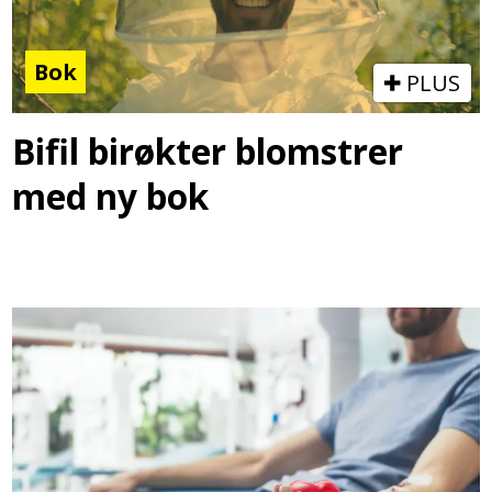
Bok
PLUS
Bifil birøkter blomstrer
med ny bok