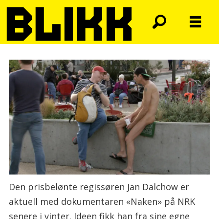
Den prisbelønte regissøren Jan Dalchow er
aktuell med dokumentaren «Naken» på NRK
senere i vinter. Ideen fikk han fra sine egne