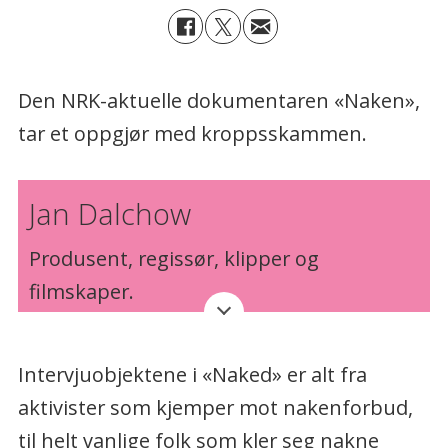
Den NRK-aktuelle dokumentaren «Naken»,
tar et oppgjør med kroppsskammen.
Jan Dalchow
Produsent, regissør, klipper og
filmskaper.
Født: 1968, oppvokst i Groruddalen i
Intervjuobjektene i «Naked» er alt fra
Oslo.
aktivister som kjemper mot nakenforbud,
Har vunnet Gullruten, er Amanda-
til helt vanlige folk som kler seg nakne