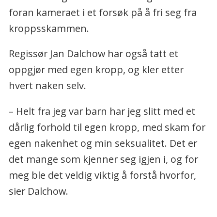
nominert og har fått flere internasjonale
foran kameraet i et forsøk på å fri seg fra
priser, blant annet under filmfestivalen i
kroppsskammen.
Berlin.
Regissør Jan Dalchow har også tatt et
Ble nominert til Skamløsprisen 2020,
oppgjør med egen kropp, og kler etter
blant annet for arbeidet med «Naken».
hvert naken selv.
Står bak filmer som «Jeg elsker hvem jeg
– Helt fra jeg var barn har jeg slitt med et
vil», «BE - skitne, syndige meg», «USA
dårlig forhold til egen kropp, med skam for
mot Al-Arian», «100% menneske», «Å leve
egen nakenhet og min seksualitet. Det er
uten penger» og «Fremragende timer».
det mange som kjenner seg igjen i, og for
meg ble det veldig viktig å forstå hvorfor,
sier Dalchow.