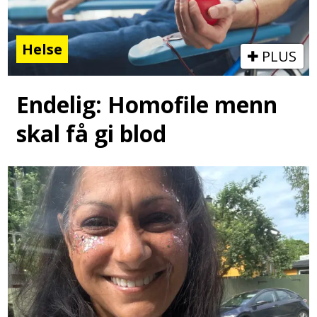
Helse
PLUS
Endelig: Homofile menn
skal få gi blod