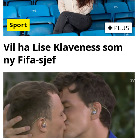
Sport
PLUS
Vil ha Lise Klaveness som
ny Fifa-sjef