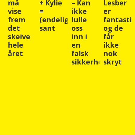
+ Kylie
– Kan
Lesber
viser
=
ikke
er
hvorfor
(endelig)
lulle
fantastiske,
vi
sant
oss
og de
fremdel
inn i
får
må
en
ikke
heise
falsk
nok
regnbue
sikkerhetsfølelse
skryt