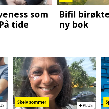
Bifil birøk
laveness som
ny bok
 På tide
Skeiv sommer
S
US
PLUS