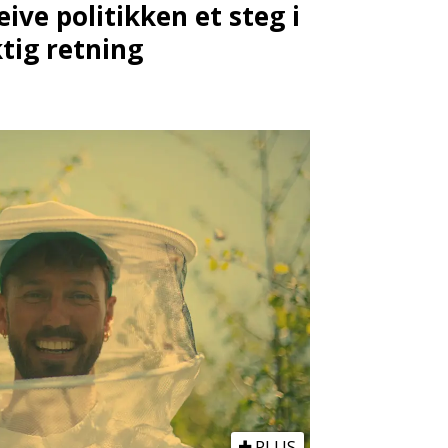
eive politikken et steg i
ktig retning
PLUS