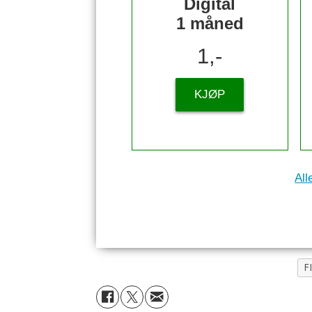
Digital
1 måned
1,-
KJØP
All
F