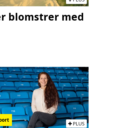
ter blomstrer med
port
PLUS