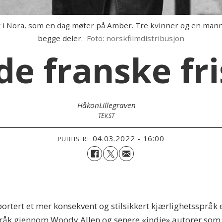
rt i Nora, som en dag møter på Amber. Tre kvinner og en mann
begge deler.
Foto: norskfilmdistribusjon
de franske fri
Håkon
Lillegraven
TEKST
04.03.2022 - 16:00
PUBLISERT
ortert et mer konsekvent og stilsikkert kjærlighetsspråk
språk gjennom Woody Allen og senere «indie» autorer som 