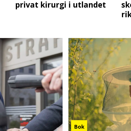
privat kirurgi i utlandet
sk
ri
Bok