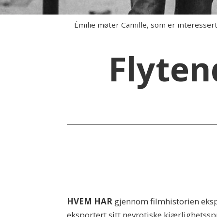
Émilie møter Camille, som er interesse
Flyten
.
HVEM HAR
gjennom filmhistorien eksp
eksportert sitt nevrotiske kjærlighets