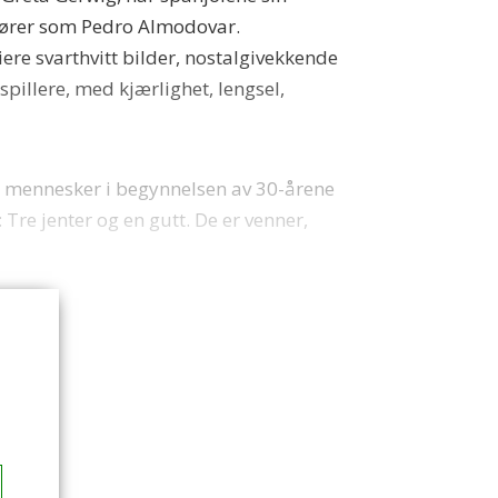
sører som Pedro Almodovar.
ere svarthvitt bilder, nostalgivekkende
pillere, med kjærlighet, lengsel,
tre mennesker i begynnelsen av 30-årene
Tre jenter og en gutt. De er venner,