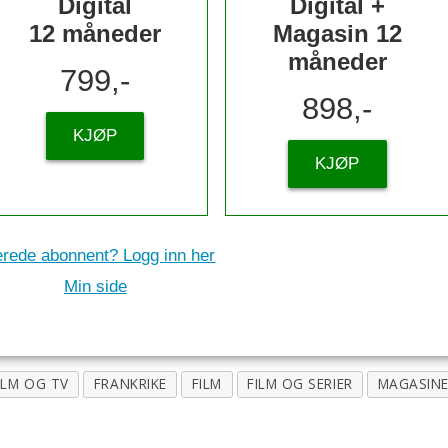
Digital
Digital +
12 måneder
Magasin 12
måneder
799,-
898,-
KJØP
KJØP
erede abonnent? Logg inn her
Min side
ILM OG TV
FRANKRIKE
FILM
FILM OG SERIER
MAGASIN