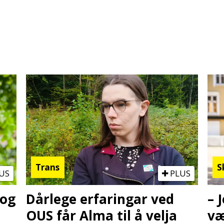
Trans
S
US
PLUS
 og
Dårlege erfaringar ved
– 
OUS får Alma til å velja
væ