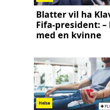
Blatter vil ha K
Fifa-president: –
med en kvinne
Helse
PL