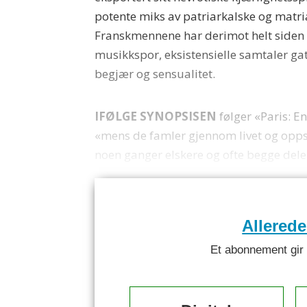
potente miks av patriarkalske og matr
Franskmennene har derimot helt siden «d
musikkspor, eksistensielle samtaler gat
begjær og sensualitet.
IFØLGE SYNOPSISEN
følger «Paris: E
«mens de famler gjennom livet og oppsøk
noen ganger elskere og ofte begge deler»
Allered
Et abonnement gir ti