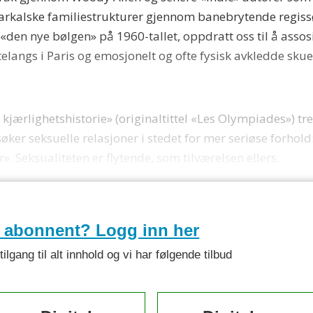
iarkalske familiestrukturer gjennom banebrytende regis
en nye bølgen» på 1960-tallet, oppdratt oss til å assosi
elangs i Paris og emosjonelt og ofte fysisk avkledde skues
n kjærlighetshistorie» (originaltittel «Les Olympiades») 
er seksuelle relasjoner i stedet for mer seriøse forhold: 
. Seksualiteten er flytende, som tilværelsen ellers.
e abonnent? Logg inn her
lgang til alt innhold og vi har følgende tilbud