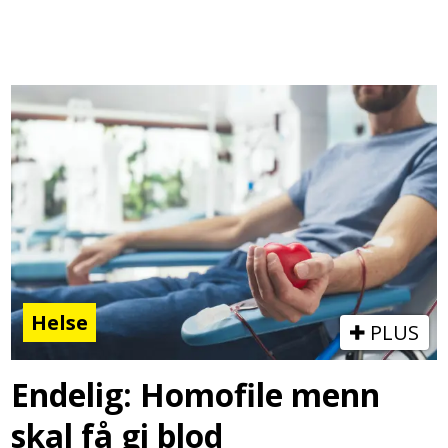
Helse
PLUS
Endelig: Homofile menn
skal få gi blod