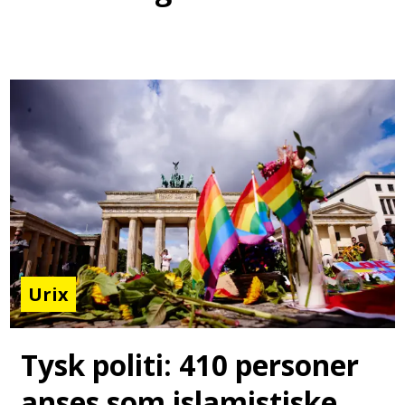
Urix
Tysk politi: 410 personer
anses som islamistiske