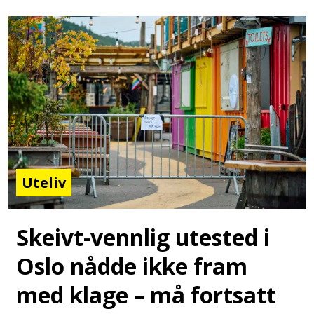
Uteliv
Skeivt-vennlig utested i
Oslo nådde ikke fram
med klage – må fortsatt