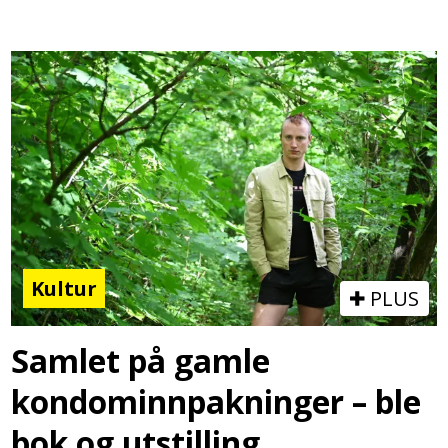
Kultur
PLUS
Samlet på gamle
kondominnpakninger – ble
bok og utstilling