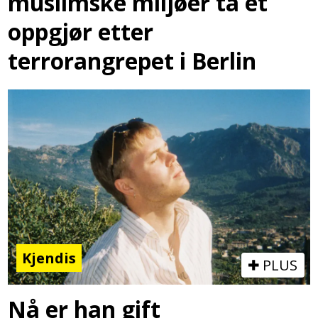
muslimske miljøer ta et
oppgjør etter
terrorangrepet i Berlin
Kjendis
PLUS
Nå er han gift