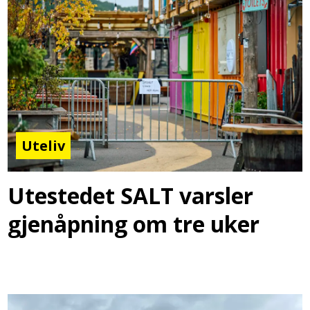
Uteliv
Utestedet SALT varsler
gjenåpning om tre uker