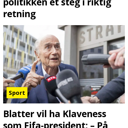
politikken et steg i riktig
retning
Sport
Blatter vil ha Klaveness
som Fifa-president: – På