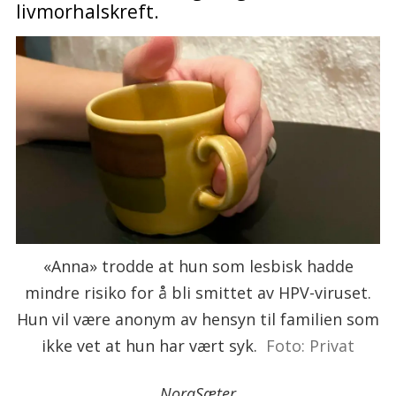
livmorhalskreft.
«Anna» trodde at hun som lesbisk hadde
mindre risiko for å bli smittet av HPV-viruset.
Hun vil være anonym av hensyn til familien som
ikke vet at hun har vært syk.
Foto: Privat
Nora
Sæter