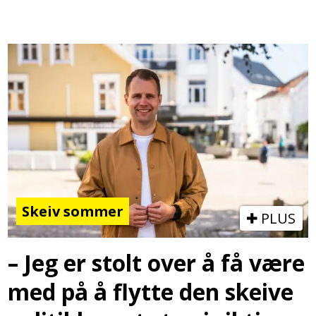
Skeiv sommer
PLUS
– Jeg er stolt over å få være
med på å flytte den skeive