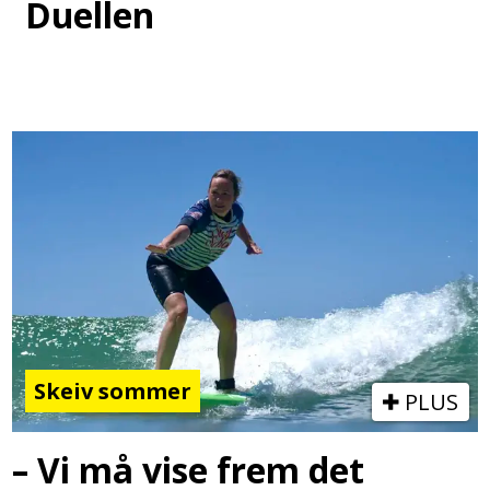
Duellen
Skeiv sommer
PLUS
– Vi må vise frem det