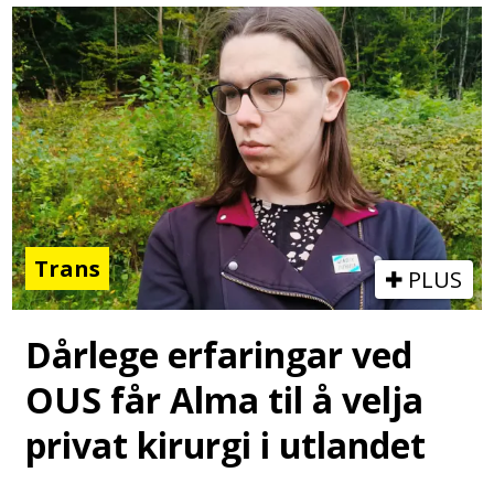
Trans
PLUS
Dårlege erfaringar ved
OUS får Alma til å velja
privat kirurgi i utlandet