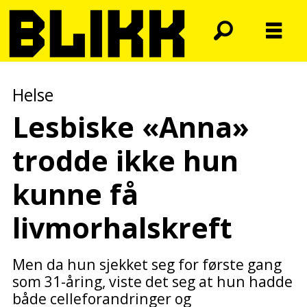
Helse
Lesbiske «Anna»
trodde ikke hun
kunne få
livmorhalskreft
Men da hun sjekket seg for første gang
som 31-åring, viste det seg at hun hadde
både celleforandringer og