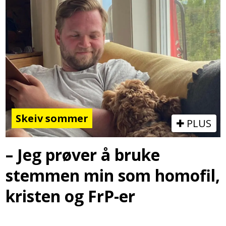
Skeiv sommer
PLUS
– Jeg prøver å bruke
stemmen min som homofil,
kristen og FrP-er