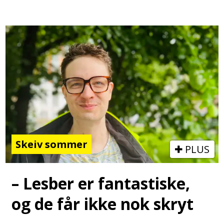
Skeiv sommer
PLUS
– Lesber er fantastiske,
og de får ikke nok skryt