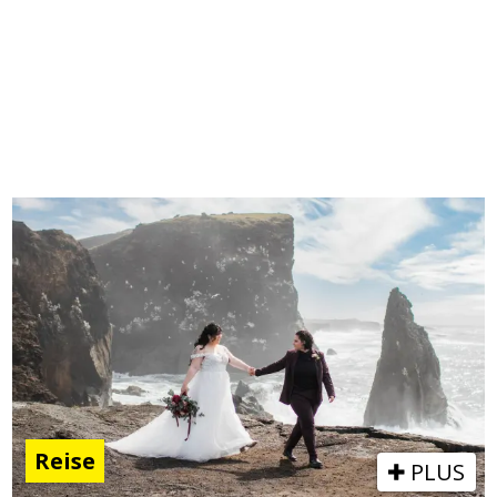
Reise
PLUS