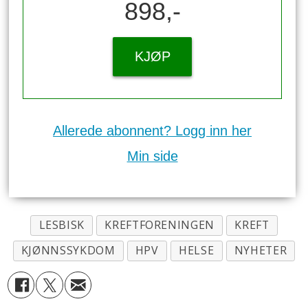
898,-
KJØP
Allerede abonnent? Logg inn her
Min side
LESBISK
KREFTFORENINGEN
KREFT
KJØNNSSYKDOM
HPV
HELSE
NYHETER