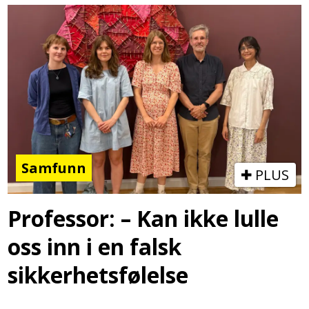
Samfunn
PLUS
Professor: – Kan ikke lulle
oss inn i en falsk
sikkerhetsfølelse