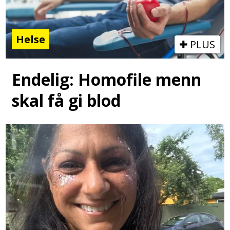
Helse
PLUS
Endelig: Homofile menn
skal få gi blod