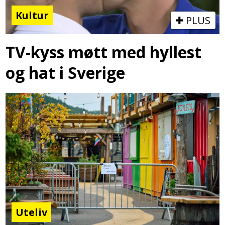
Kultur
PLUS
TV-kyss møtt med hyllest
og hat i Sverige
Uteliv