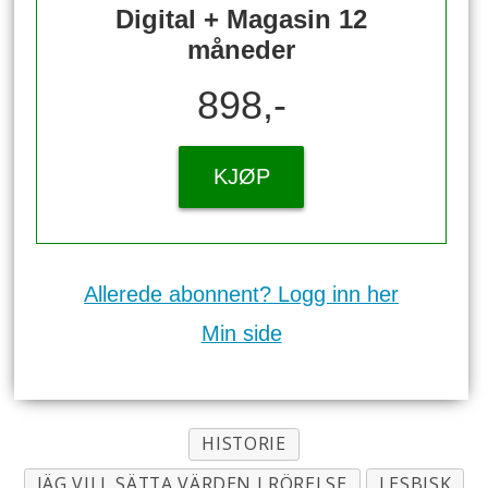
Digital + Magasin 12
måneder
898,-
KJØP
Allerede abonnent? Logg inn her
Min side
HISTORIE
JÄG VILL SÄTTA VÄRDEN I RÖRELSE
LESBISK