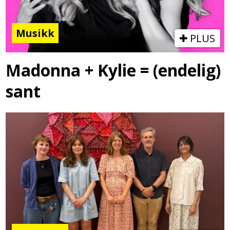
Musikk
PLUS
Madonna + Kylie = (endelig)
sant