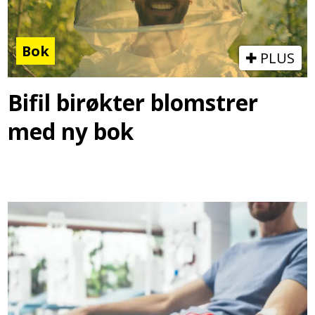
Bok
PLUS
Bifil birøkter blomstrer
med ny bok