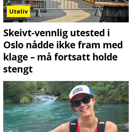
Uteliv
Skeivt-vennlig utested i
Oslo nådde ikke fram med
klage – må fortsatt holde
stengt