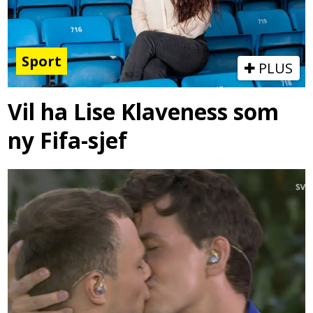
Sport
PLUS
Vil ha Lise Klaveness som
ny Fifa-sjef