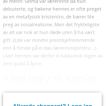
av menn: Selma var lærerinne da hun
debuterte, og bøkene hennes er ofte preget
av en metafysisk kristentro, de bærer lite
preg av sosialrealisme. Men det frykteligste
av alt var nok at hun døde uten å ha vært
gift. (Lite var mindre prestisjefremmende
enn å forske på ei dau lærerinnejomfru ...)
Livet hennes var derfor ei lukka bok ingen av
dem gadd å åpne.
3 300 BREV TIL SOPHIE