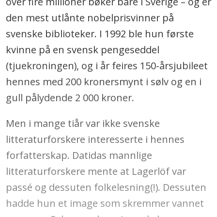
over fire millioner bøker bare i Sverige – og er
den mest utlånte nobelprisvinner på
svenske biblioteker. I 1992 ble hun første
kvinne på en svensk pengeseddel
(tjuekroningen), og i år feires 150-årsjubileet
hennes med 200 kronersmynt i sølv og en i
gull pålydende 2 000 kroner.
Men i mange tiår var ikke svenske
litteraturforskere interesserte i hennes
forfatterskap. Datidas mannlige
litteraturforskere mente at Lagerlöf var
passé og dessuten folkelesning(!). Dessuten
hadde hun et image som skremmer vannet