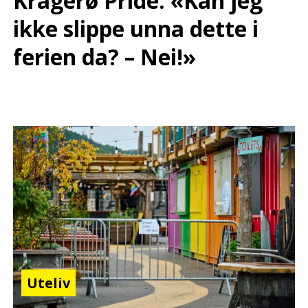
Kragerø Pride: «Kan jeg
ikke slippe unna dette i
ferien da? – Nei!»
Uteliv