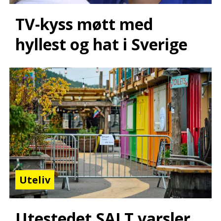
TV-kyss møtt med
hyllest og hat i Sverige
Uteliv
Utestedet SALT varsler