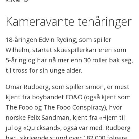
Kameravante tenåringer
18-åringen Edvin Ryding, som spiller
Wilhelm, startet skuespillerkarrieren som
5-åring og har nå mer enn 30 roller bak seg,
til tross for sin unge alder.
Omar Rudberg, som spiller Simon, er mest
kjent fra boybandet FO&O (også kjent som
The Fooo og The Fooo Conspiracy), hvor
norske Felix Sandman, kjent fra «Hjem til
jul og «Quicksand», også var med. Rudberg
har i skrivende stund over 182 000 følgere