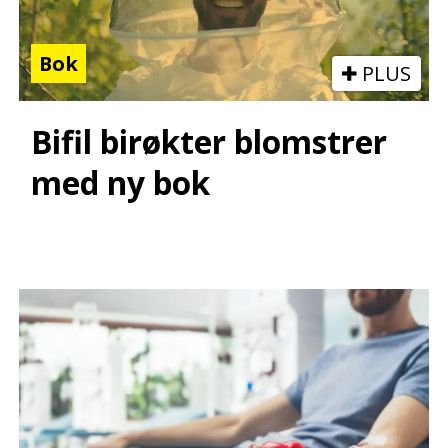
Bok
PLUS
Bifil birøkter blomstrer
med ny bok