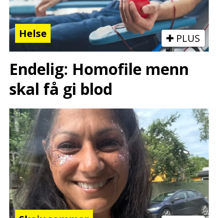
Helse
PLUS
Endelig: Homofile menn
skal få gi blod