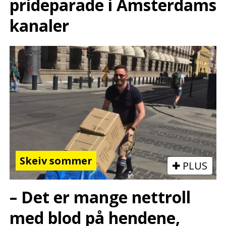
prideparade i Amsterdams
kanaler
Skeiv sommer
PLUS
– Det er mange nettroll
med blod på hendene,